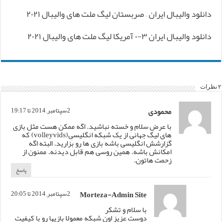
دانلود والیبال ایران – صربستان لیگ ملت های والیبال ۲۰۲۱
دانلود والیبال ایران ۳-۰ آمریکا لیگ ملت های والیبال ۲۰۲۱
۲ نظرات
محمودی
2سپتامبر, 2014 تا 19:17
با عرض سلام و خسته نباشید. اگه ممکن هست مثل بازی
های لیگ جهانی از یک شبکه انگلیسی(volleyvids) که
گزارشش انگلیسی باشه بازی ها رو بزارید. البته اگه
امکانش باشه. همین روسی هم قابل دیدنه. ممنون از
زحمت هاتون.
پاسخ
Morteza-Admin Site
2سپتامبر, 2014 تا 20:05
با سلام و تشکر
دوست عزیز اون شبکه معمولا بازیها رو با کیفیت