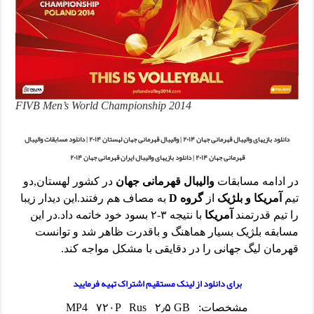
FIVB Men’s World Championship 2014
دانلود بازیهای والیبال قهرمانی جهان ۲۰۱۴ | والیبال قهرمانی جهان لهستان ۲۰۱۴ | دانلود مسابقات والیبال
قهرمانی جهان ۲۰۱۴ | دانلود بازیهای والیبال ایران قهرمانی جهان ۲۰۱۴
در ادامه مسابقات
والیبال قهرمانی جهان
در کشور لهستان,دو
تیم
آمریکا و بلژیک
از
گروه D
به مصاف هم رفتند.این دیدار زیبا
را تیم قدرتمند
آمریکا
با نتیجه ۳-۲ بسود خود خاتمه داد.در این
مسابقه بلژیک بسیار هماهنگ و باقدرت ظاهر شد و توانست
قهرمان لیگ جهانی را در دقایقی با مشکل مواجه کند.
برای دانلود از لینک مستقیم اشتراک تهیه فرمایید
مشخصات: MP4 ۷۲۰P Rus ۲٫۵ GB