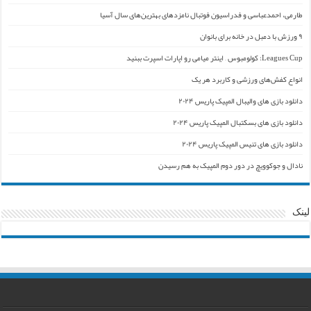
طارمی، احمدعباسی و فدراسیون فوتبال نامزدهای بهترین‌های سال آسیا
۹ ورزش با دمبل در خانه برای بانوان
Leagues Cup: کولومبوس – اینتر میامی رو اپارات اسپرت ببنید
انواع کفش‌های ورزشی و کاربرد هر یک
دانلود بازی های والیبال المپیک پاریس ۲۰۲۴
دانلود بازی های بسکتبال المپیک پاریس ۲۰۲۴
دانلود بازی های تنیس المپیک پاریس ۲۰۲۴
نادال و جوکوویچ در دور دوم المپیک به هم رسیدن
لینک