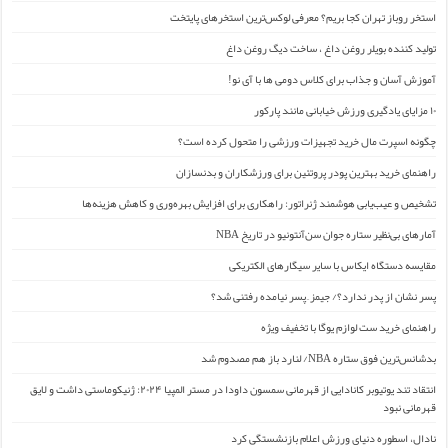
استخر روباز تهران کجا بریم؟ معرفی لوکس‌ترین استخرهای پایتخت
تولید کننده بویلر روغن داغ ، ساخت دیگ روغن داغ
آموزش آسان و جذاب برای کلاس دومی ها با آی نو!
۱۰ مزایای یادگیری ورزش خیابانی مانند پارکور
چگونه اسپرت مال خرید تجهیزات ورزشی را متحول کرده است؟
راهنمای خرید بهترین پودر پروتئین برای ورزشکاران و بدنسازان
تشخیص و عیب‌یابی هوشمند ژنراتور: راهکاری برای افزایش بهره‌وری و کاهش هزینه‌ها
آمارهای بی‌نظیر ستاره جوان سن‌آنتونیو در تاریخ NBA
مقایسه دستگاه ایکاس با سایر سیگارهای الکتریکی
پسر نشان از پدر ندارد؟/ جیمز ِ پسر نیامده رفتنی شد؟
راهنمای خرید ست لوازم یوگا با تخفیف ویژه
بدشانس‌ترین فوق ستاره NBA/ لنارد باز هم مصدوم شد
انتقاد تند یوتیوبر کانادایی از قهرمانی سمسون داودا در مستر المپیا ۲۰۲۴: ژنیکوماستی داشت و لایق
قهرمانی نبود
نادال، اسطوره دنیای ورزش اعلام بازنشستگی کرد