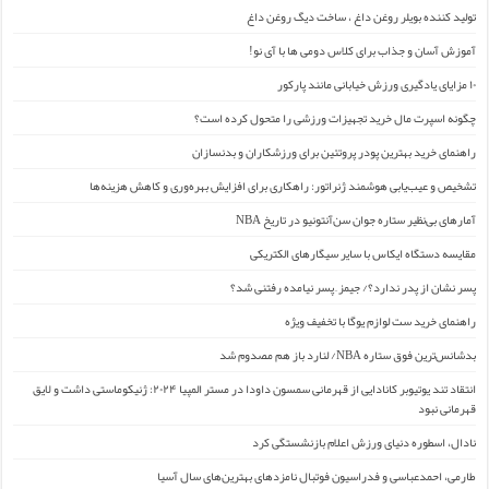
تولید کننده بویلر روغن داغ ، ساخت دیگ روغن داغ
آموزش آسان و جذاب برای کلاس دومی ها با آی نو!
۱۰ مزایای یادگیری ورزش خیابانی مانند پارکور
چگونه اسپرت مال خرید تجهیزات ورزشی را متحول کرده است؟
راهنمای خرید بهترین پودر پروتئین برای ورزشکاران و بدنسازان
تشخیص و عیب‌یابی هوشمند ژنراتور: راهکاری برای افزایش بهره‌وری و کاهش هزینه‌ها
آمارهای بی‌نظیر ستاره جوان سن‌آنتونیو در تاریخ NBA
مقایسه دستگاه ایکاس با سایر سیگارهای الکتریکی
پسر نشان از پدر ندارد؟/ جیمز ِ پسر نیامده رفتنی شد؟
راهنمای خرید ست لوازم یوگا با تخفیف ویژه
بدشانس‌ترین فوق ستاره NBA/ لنارد باز هم مصدوم شد
انتقاد تند یوتیوبر کانادایی از قهرمانی سمسون داودا در مستر المپیا ۲۰۲۴: ژنیکوماستی داشت و لایق
قهرمانی نبود
نادال، اسطوره دنیای ورزش اعلام بازنشستگی کرد
طارمی، احمدعباسی و فدراسیون فوتبال نامزدهای بهترین‌های سال آسیا