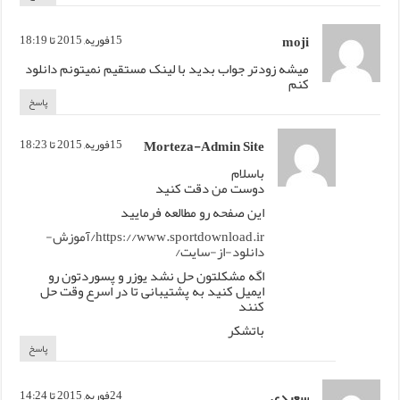
moji
15فوریه, 2015 تا 18:19
میشه زودتر جواب بدید با لینک مستقیم نمیتونم دانلود
کنم
پاسخ
Morteza-Admin Site
15فوریه, 2015 تا 18:23
باسلام
دوست من دقت کنید
این صفحه رو مطالعه فرمایید
https://www.sportdownload.ir/آموزش-
دانلود-از-سایت/
اگه مشکلتون حل نشد یوزر و پسوردتون رو
ایمیل کنید به پشتیبانی تا در اسرع وقت حل
کنند
باتشکر
پاسخ
سعیدی
24فوریه, 2015 تا 14:24