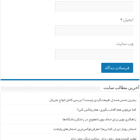
ایمیل
*
وب‌ سایت
آخرین مطالب سایت
بهترین جنس صندل طبیعت‌گردی چیست؟ بررسی کامل انواع متریال
کجا می‌تونی هم آفتاب بگیری، هم ریلکس کنی؟
راهکاری نوین برای حذف بوی نامطبوع در رختکن باشگاه‌ها
استخر روباز تهران کجا بریم؟ معرفی لوکس‌ترین استخرهای پایتخت
تولید کننده بویلر روغن داغ ، ساخت دیگ روغن داغ