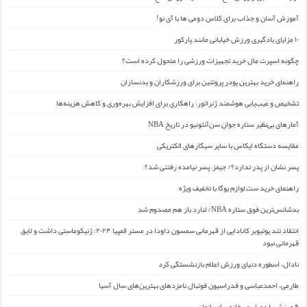
آموزش آسان و جذاب برای کلاس دومی ها با آی نو!
۱۰ مزایای یادگیری ورزش خیابانی مانند پارکور
چگونه اسپرت مال خرید تجهیزات ورزشی را متحول کرده است؟
راهنمای خرید بهترین پودر پروتئین برای ورزشکاران و بدنسازان
تشخیص و عیب‌یابی هوشمند ژنراتور: راهکاری برای افزایش بهره‌وری و کاهش هزینه‌ها
آمارهای بی‌نظیر ستاره جوان سن‌آنتونیو در تاریخ NBA
مقایسه دستگاه ایکاس با سایر سیگارهای الکتریکی
پسر نشان از پدر ندارد؟/ جیمز ِ پسر نیامده رفتنی شد؟
راهنمای خرید ست لوازم یوگا با تخفیف ویژه
بدشانس‌ترین فوق ستاره NBA/ لنارد باز هم مصدوم شد
انتقاد تند یوتیوبر کانادایی از قهرمانی سمسون داودا در مستر المپیا ۲۰۲۴: ژنیکوماستی داشت و لایق
قهرمانی نبود
نادال، اسطوره دنیای ورزش اعلام بازنشستگی کرد
طارمی، احمدعباسی و فدراسیون فوتبال نامزدهای بهترین‌های سال آسیا
۹ ورزش با دمبل در خانه برای بانوان