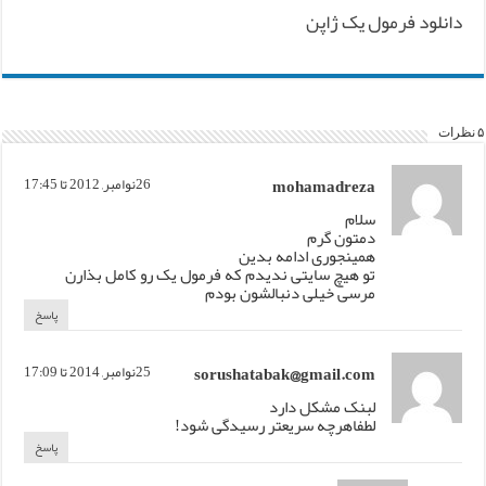
دانلود فرمول یک ژاپن
۵ نظرات
mohamadreza
26نوامبر, 2012 تا 17:45
سلام
دمتون گرم
همینجوری ادامه بدین
تو هیچ سایتی ندیدم که فرمول یک رو کامل بذارن
مرسی خیلی دنبالشون بودم
پاسخ
sorushatabak@gmail.com
25نوامبر, 2014 تا 17:09
لبنک مشکل دارد
لطفاهرچه سریعتر رسیدگی شود!
پاسخ