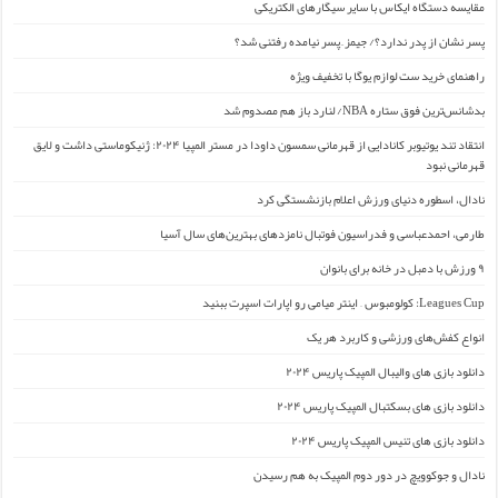
مقایسه دستگاه ایکاس با سایر سیگارهای الکتریکی
پسر نشان از پدر ندارد؟/ جیمز ِ پسر نیامده رفتنی شد؟
راهنمای خرید ست لوازم یوگا با تخفیف ویژه
بدشانس‌ترین فوق ستاره NBA/ لنارد باز هم مصدوم شد
انتقاد تند یوتیوبر کانادایی از قهرمانی سمسون داودا در مستر المپیا ۲۰۲۴: ژنیکوماستی داشت و لایق
قهرمانی نبود
نادال، اسطوره دنیای ورزش اعلام بازنشستگی کرد
طارمی، احمدعباسی و فدراسیون فوتبال نامزدهای بهترین‌های سال آسیا
۹ ورزش با دمبل در خانه برای بانوان
Leagues Cup: کولومبوس – اینتر میامی رو اپارات اسپرت ببنید
انواع کفش‌های ورزشی و کاربرد هر یک
دانلود بازی های والیبال المپیک پاریس ۲۰۲۴
دانلود بازی های بسکتبال المپیک پاریس ۲۰۲۴
دانلود بازی های تنیس المپیک پاریس ۲۰۲۴
نادال و جوکوویچ در دور دوم المپیک به هم رسیدن