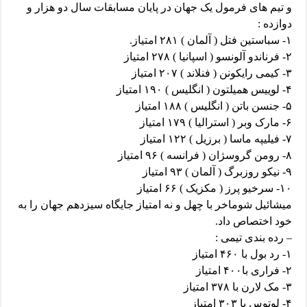
و تیم های فرمول یک جهان در پایان مسابقات سال دو هزار و
دوازده :
۱- سباستین فتل ( آلمان ) ۲۸۱ امتیاز.
۲- فرناندو آلونسو ( اسپانیا ) ۲۷۸ امتیاز
۳- کیمی رایکونن ( فنلاند ) ۲۰۷ امتیاز
۴- لوییس همیلتون ( انگلیس ) ۱۹۰ امتیاز
۵- جنسن باتن ( انگلیس ) ۱۸۸ امتیاز
۶- مارک وبر ( استرالیا ) ۱۷۹ امتیاز
۷- فیلیپه ماسا ( برزیل ) ۱۲۲ امتیاز
۸- رومن گروسژان ( فرانسه ) ۹۶ امتیاز
۹- نیکو روزبرگ (‌‌ آلمان )‌ ۹۳ امتیاز
۱۰- سرخیو پرز ( مکزیک ) ۶۶ امتیاز
میشائیل شوماخر با چهل و نه امتیاز جایگاه سیزدهم جهان را به
خود اختصاص داد.
– رده بندی تیمی :
۱- رد بول با ۴۶۰ امتیاز
۲- فراری با۴۰۰ امتیاز
۳- مک لارن با ۳۷۸ امتیاز
۴- لوتوس با ۳۰۳ امتیاز