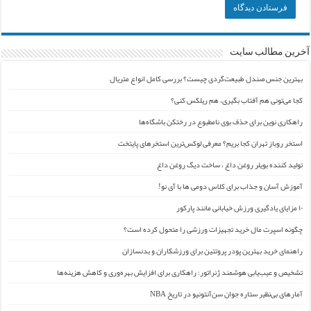
آخرین مطالب سایت
بهترین جنس صندل طبیعت‌گردی چیست؟ بررسی کامل انواع متریال
کجا می‌تونی هم آفتاب بگیری، هم ریلکس کنی؟
راهکاری نوین برای حذف بوی نامطبوع در رختکن باشگاه‌ها
استخر روباز تهران کجا بریم؟ معرفی لوکس‌ترین استخرهای پایتخت
تولید کننده بویلر روغن داغ ، ساخت دیگ روغن داغ
آموزش آسان و جذاب برای کلاس دومی ها با آی نو!
۱۰ مزایای یادگیری ورزش خیابانی مانند پارکور
چگونه اسپرت مال خرید تجهیزات ورزشی را متحول کرده است؟
راهنمای خرید بهترین پودر پروتئین برای ورزشکاران و بدنسازان
تشخیص و عیب‌یابی هوشمند ژنراتور: راهکاری برای افزایش بهره‌وری و کاهش هزینه‌ها
آمارهای بی‌نظیر ستاره جوان سن‌آنتونیو در تاریخ NBA