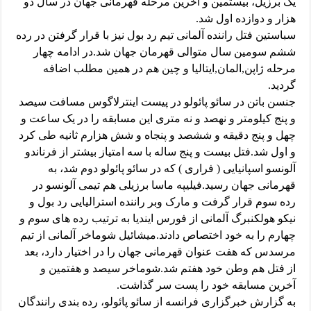
یک برزیل، بیستمین و آخرین مرحله قهرمانی جهان در سال دو
هزار و دوازده اول شد.
سباستین فتل راننده آلمانی تیم رد بول نیز با قرار گرفتن در رده
ششم سومین سال متوالی قهرمان جهان شد.در ادامه چهار
مرحله ژاپن,المان,ایتالیا و چین هم در همین مطلب اضافه
گردید.
جنسن باتن در سائو پائولو در پیست اینترلاگوس مسافت سیصد
و پنج کیلومتر و نهصد و نه متری این مسابقه را در یک ساعت و
چهل و پنج دقیقه و ششصد و پنجاه و شش هزارم ثانیه طی کرد
و اول شد.فتل بیست و پنج ساله با سه امتیاز بیشتر از فرناندو
آلونسو اسپانیایی ( فراری )‌ که در سائو پائولو دوم شد، به
قهرمانی جهان رسید.فیلیپه ماسا برزیلی هم تیمی آلونسو در
رده سوم قرار گرفت و مارک وبر راننده استرالیایی رد بول و
نیکو هولکنبرگ آلمانی از فورس ایندیا به ترتیب رده های سوم و
چهارم را به خود اختصاص دادند.میشائیل شوماخر آلمانی از تیم
مرسدس که هفت عنوان قهرمانی جهان را در اختیار دارد، بعد
از فتل هم وطن خود هفتم شد.شوماخر سیصد و هفتمین و
آخرین مسابقه خود را پست سر گذاشت.
به گزارش خبرگزاری فرانسه از سائو پائولو، رده بندی رانندگان