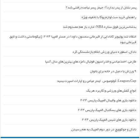
پسر نشان از پدر ندارد؟/ جیمز ِ پسر نیامده رفتنی شد؟
راهنمای خرید ست لوازم یوگا با تخفیف ویژه
بدشانس‌ترین فوق ستاره NBA/ لنارد باز هم مصدوم شد
انتقاد تند یوتیوبر کانادایی از قهرمانی سمسون داودا در مستر المپیا ۲۰۲۴: ژنیکوماستی داشت و لایق
قهرمانی نبود
نادال، اسطوره دنیای ورزش اعلام بازنشستگی کرد
طارمی، احمدعباسی و فدراسیون فوتبال نامزدهای بهترین‌های سال آسیا
۹ ورزش با دمبل در خانه برای بانوان
Leagues Cup: کولومبوس – اینتر میامی رو اپارات اسپرت ببنید
انواع کفش‌های ورزشی و کاربرد هر یک
دانلود بازی های والیبال المپیک پاریس ۲۰۲۴
دانلود بازی های بسکتبال المپیک پاریس ۲۰۲۴
دانلود بازی های تنیس المپیک پاریس ۲۰۲۴
نادال و جوکوویچ در دور دوم المپیک به هم رسیدن