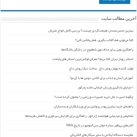
آخرین مطالب سایت
بهترین جنس صندل طبیعت‌گردی چیست؟ بررسی کامل انواع متریال
کجا می‌تونی هم آفتاب بگیری، هم ریلکس کنی؟
راهکاری نوین برای حذف بوی نامطبوع در رختکن باشگاه‌ها
استخر روباز تهران کجا بریم؟ معرفی لوکس‌ترین استخرهای پایتخت
تولید کننده بویلر روغن داغ ، ساخت دیگ روغن داغ
آموزش آسان و جذاب برای کلاس دومی ها با آی نو!
۱۰ مزایای یادگیری ورزش خیابانی مانند پارکور
چگونه اسپرت مال خرید تجهیزات ورزشی را متحول کرده است؟
راهنمای خرید بهترین پودر پروتئین برای ورزشکاران و بدنسازان
تشخیص و عیب‌یابی هوشمند ژنراتور: راهکاری برای افزایش بهره‌وری و کاهش هزینه‌ها
آمارهای بی‌نظیر ستاره جوان سن‌آنتونیو در تاریخ NBA
مقایسه دستگاه ایکاس با سایر سیگارهای الکتریکی