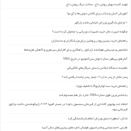
تولید کننده بویلر روغن داغ ، ساخت دیگ روغن داغ
آموزش آسان و جذاب برای کلاس دومی ها با آی نو!
۱۰ مزایای یادگیری ورزش خیابانی مانند پارکور
چگونه اسپرت مال خرید تجهیزات ورزشی را متحول کرده است؟
راهنمای خرید بهترین پودر پروتئین برای ورزشکاران و بدنسازان
تشخیص و عیب‌یابی هوشمند ژنراتور: راهکاری برای افزایش بهره‌وری و کاهش هزینه‌ها
آمارهای بی‌نظیر ستاره جوان سن‌آنتونیو در تاریخ NBA
مقایسه دستگاه ایکاس با سایر سیگارهای الکتریکی
پسر نشان از پدر ندارد؟/ جیمز ِ پسر نیامده رفتنی شد؟
راهنمای خرید ست لوازم یوگا با تخفیف ویژه
بدشانس‌ترین فوق ستاره NBA/ لنارد باز هم مصدوم شد
انتقاد تند یوتیوبر کانادایی از قهرمانی سمسون داودا در مستر المپیا ۲۰۲۴: ژنیکوماستی داشت و لایق
قهرمانی نبود
نادال، اسطوره دنیای ورزش اعلام بازنشستگی کرد
طارمی، احمدعباسی و فدراسیون فوتبال نامزدهای بهترین‌های سال آسیا