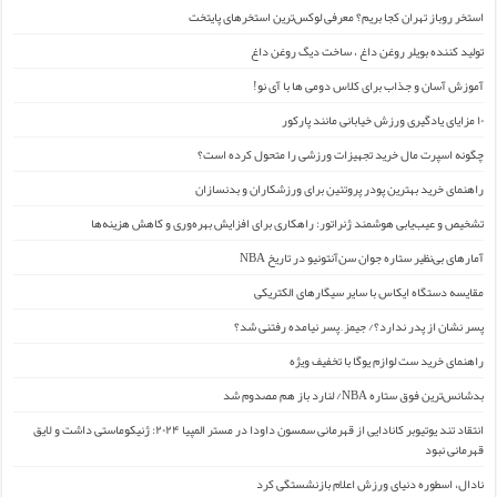
استخر روباز تهران کجا بریم؟ معرفی لوکس‌ترین استخرهای پایتخت
تولید کننده بویلر روغن داغ ، ساخت دیگ روغن داغ
آموزش آسان و جذاب برای کلاس دومی ها با آی نو!
۱۰ مزایای یادگیری ورزش خیابانی مانند پارکور
چگونه اسپرت مال خرید تجهیزات ورزشی را متحول کرده است؟
راهنمای خرید بهترین پودر پروتئین برای ورزشکاران و بدنسازان
تشخیص و عیب‌یابی هوشمند ژنراتور: راهکاری برای افزایش بهره‌وری و کاهش هزینه‌ها
آمارهای بی‌نظیر ستاره جوان سن‌آنتونیو در تاریخ NBA
مقایسه دستگاه ایکاس با سایر سیگارهای الکتریکی
پسر نشان از پدر ندارد؟/ جیمز ِ پسر نیامده رفتنی شد؟
راهنمای خرید ست لوازم یوگا با تخفیف ویژه
بدشانس‌ترین فوق ستاره NBA/ لنارد باز هم مصدوم شد
انتقاد تند یوتیوبر کانادایی از قهرمانی سمسون داودا در مستر المپیا ۲۰۲۴: ژنیکوماستی داشت و لایق
قهرمانی نبود
نادال، اسطوره دنیای ورزش اعلام بازنشستگی کرد