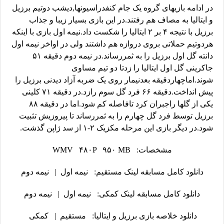
در ادامه بازیهای گروه یک جام کنفدراسیونها,دیشب دوتیم برزیل
و ایتالیا به مصاف هم رفتند.در این بازی بسیار زیبا و جذاب
برزیل با نتیجه ۴ بر ۲ ایتالیا را شکست داد.نیمه اول بازی با اینکه
هردوتیم حملاتی بروی دروازه هم داشتند ولی در اواخر نیمه اول
دانته گل اول برزیل را به ثمررساند.در نیمه دوم دقیقه ۵۱
جاکرینی گل اول ایتالیا را زدتا دو تیم مساوی
شوند.اماچهاردقیقه بعدنیمار روی یک ضربه آزاد دیدنی برزیل را
پیش انداخت.دقیقه ۶۶ فرد گل سوم رازد.در دقیقه ۷۱ کلینی
یکی از گلها راجبران کرد تافاصله کم شود.اما در دقیقه ۸۸
برزیل توسط فرد گل چهارم را به ثمررساند تا پیروزیش تثبیت
شود.در دیگر بازی این مرحله مکزیک ۲-۱ از سد ژاپن گذشت.
مشخصات: WMV ۴۸۰P ۹۵۰ MB
دانلود کامل مسابقه لینک مستقیم:
نیمه اول
|
نیمه دوم
دانلود کامل مسابقه لینک کمکی:
نیمه اول
|
نیمه دوم
دانلود خلاصه بازی برزیل و ایتالیا:
مستقیم
|
کمکی