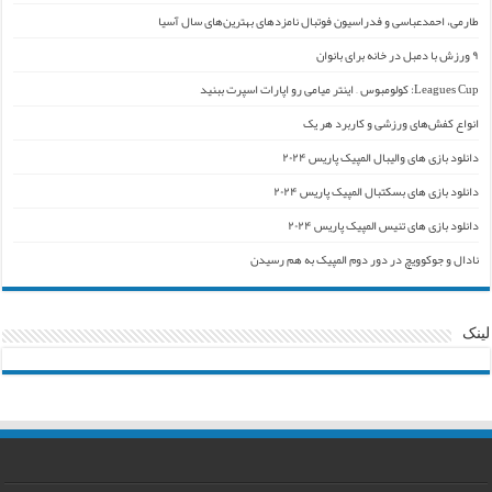
طارمی، احمدعباسی و فدراسیون فوتبال نامزدهای بهترین‌های سال آسیا
۹ ورزش با دمبل در خانه برای بانوان
Leagues Cup: کولومبوس – اینتر میامی رو اپارات اسپرت ببنید
انواع کفش‌های ورزشی و کاربرد هر یک
دانلود بازی های والیبال المپیک پاریس ۲۰۲۴
دانلود بازی های بسکتبال المپیک پاریس ۲۰۲۴
دانلود بازی های تنیس المپیک پاریس ۲۰۲۴
نادال و جوکوویچ در دور دوم المپیک به هم رسیدن
لینک