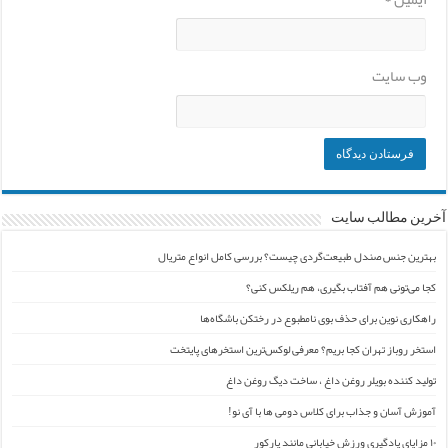
وب‌ سایت
آخرین مطالب سایت
بهترین جنس صندل طبیعت‌گردی چیست؟ بررسی کامل انواع متریال
کجا می‌تونی هم آفتاب بگیری، هم ریلکس کنی؟
راهکاری نوین برای حذف بوی نامطبوع در رختکن باشگاه‌ها
استخر روباز تهران کجا بریم؟ معرفی لوکس‌ترین استخرهای پایتخت
تولید کننده بویلر روغن داغ ، ساخت دیگ روغن داغ
آموزش آسان و جذاب برای کلاس دومی ها با آی نو!
۱۰ مزایای یادگیری ورزش خیابانی مانند پارکور