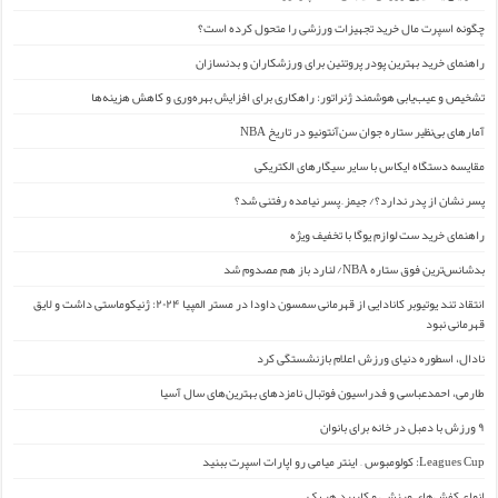
چگونه اسپرت مال خرید تجهیزات ورزشی را متحول کرده است؟
راهنمای خرید بهترین پودر پروتئین برای ورزشکاران و بدنسازان
تشخیص و عیب‌یابی هوشمند ژنراتور: راهکاری برای افزایش بهره‌وری و کاهش هزینه‌ها
آمارهای بی‌نظیر ستاره جوان سن‌آنتونیو در تاریخ NBA
مقایسه دستگاه ایکاس با سایر سیگارهای الکتریکی
پسر نشان از پدر ندارد؟/ جیمز ِ پسر نیامده رفتنی شد؟
راهنمای خرید ست لوازم یوگا با تخفیف ویژه
بدشانس‌ترین فوق ستاره NBA/ لنارد باز هم مصدوم شد
انتقاد تند یوتیوبر کانادایی از قهرمانی سمسون داودا در مستر المپیا ۲۰۲۴: ژنیکوماستی داشت و لایق
قهرمانی نبود
نادال، اسطوره دنیای ورزش اعلام بازنشستگی کرد
طارمی، احمدعباسی و فدراسیون فوتبال نامزدهای بهترین‌های سال آسیا
۹ ورزش با دمبل در خانه برای بانوان
Leagues Cup: کولومبوس – اینتر میامی رو اپارات اسپرت ببنید
انواع کفش‌های ورزشی و کاربرد هر یک