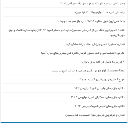
پسر نشان از پدر ندارد؟/ جیمز ِ پسر نیامده رفتنی شد؟
راهنمای خرید ست لوازم یوگا با تخفیف ویژه
بدشانس‌ترین فوق ستاره NBA/ لنارد باز هم مصدوم شد
انتقاد تند یوتیوبر کانادایی از قهرمانی سمسون داودا در مستر المپیا ۲۰۲۴: ژنیکوماستی داشت و لایق
قهرمانی نبود
نادال، اسطوره دنیای ورزش اعلام بازنشستگی کرد
طارمی، احمدعباسی و فدراسیون فوتبال نامزدهای بهترین‌های سال آسیا
۹ ورزش با دمبل در خانه برای بانوان
Leagues Cup: کولومبوس – اینتر میامی رو اپارات اسپرت ببنید
انواع کفش‌های ورزشی و کاربرد هر یک
دانلود بازی های والیبال المپیک پاریس ۲۰۲۴
دانلود بازی های بسکتبال المپیک پاریس ۲۰۲۴
دانلود بازی های تنیس المپیک پاریس ۲۰۲۴
نادال و جوکوویچ در دور دوم المپیک به هم رسیدن