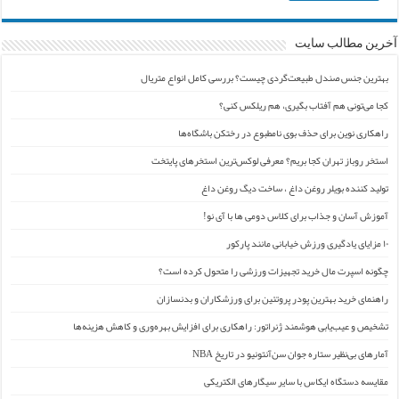
آخرین مطالب سایت
بهترین جنس صندل طبیعت‌گردی چیست؟ بررسی کامل انواع متریال
کجا می‌تونی هم آفتاب بگیری، هم ریلکس کنی؟
راهکاری نوین برای حذف بوی نامطبوع در رختکن باشگاه‌ها
استخر روباز تهران کجا بریم؟ معرفی لوکس‌ترین استخرهای پایتخت
تولید کننده بویلر روغن داغ ، ساخت دیگ روغن داغ
آموزش آسان و جذاب برای کلاس دومی ها با آی نو!
۱۰ مزایای یادگیری ورزش خیابانی مانند پارکور
چگونه اسپرت مال خرید تجهیزات ورزشی را متحول کرده است؟
راهنمای خرید بهترین پودر پروتئین برای ورزشکاران و بدنسازان
تشخیص و عیب‌یابی هوشمند ژنراتور: راهکاری برای افزایش بهره‌وری و کاهش هزینه‌ها
آمارهای بی‌نظیر ستاره جوان سن‌آنتونیو در تاریخ NBA
مقایسه دستگاه ایکاس با سایر سیگارهای الکتریکی