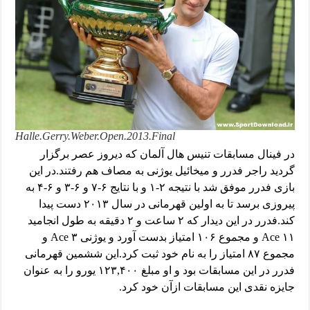
Halle.Gerry.Weber.Open.2013.Final
در فینال مسابقات تنیس هال آلمان که دیروز عصر برگزار
گردید راجر فدرر و میخائیل یوژنی به مصاف هم رفتند.در این
بازی فدرر موفق شد با نتیجه ۲-۱ و با نتایج ۶-۷ و ۶-۳ و ۶-۴ به
پیروزی برسد تا به اولین قهرمانی در سال ۲۰۱۳ دست پیدا
کند.فدرر در این دیدار که ۲ ساعت و ۲ دقیقه به طول انجامید
۱۱ Ace و مجموع ۱۰۶ امتیاز بدست آورد
و یوژنی ۳ Ace و
مجموع ۸۷ امتیاز را به نام خود ثبت کرد.این ششمین قهرمانی
فدرر در این مسابقات بود و او مبلغ ۱۲۳,۴۰۰ یورو را به عنوان
جایزه نقدی این مسابقات ازآن خود کرد.