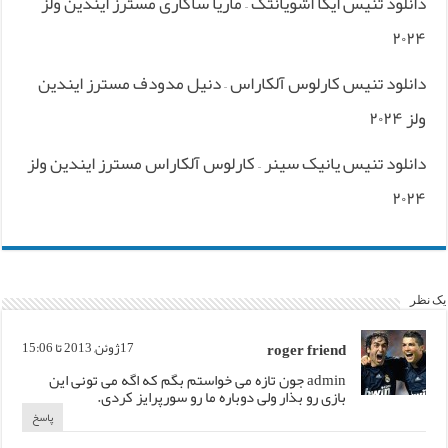
دانلود تنیس ایگا اشویانتک – ماریا ساکاری مسترز ایندین ولز
۲۰۲۴
دانلود تنیس کارلوس آلکاراس – دنیل مدودف مسترز ایندین
ولز ۲۰۲۴
دانلود تنیس یانیک سینر – کارلوس آلکاراس مسترز ایندین ولز
۲۰۲۴
یک نظر
roger friend
17ژوئن, 2013 تا 15:06
admin جون تازه می خواستم بگم که اگه می تونی این
بازی رو بذار ولی دوباره ما رو سورپرایز کردی.
پاسخ