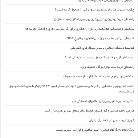
چگونه اسپرت مال خرید تجهیزات ورزشی را متحول کرده است؟
راهنمای خرید بهترین پودر پروتئین برای ورزشکاران و بدنسازان
تشخیص و عیب‌یابی هوشمند ژنراتور: راهکاری برای افزایش بهره‌وری و کاهش هزینه‌ها
آمارهای بی‌نظیر ستاره جوان سن‌آنتونیو در تاریخ NBA
مقایسه دستگاه ایکاس با سایر سیگارهای الکتریکی
پسر نشان از پدر ندارد؟/ جیمز ِ پسر نیامده رفتنی شد؟
راهنمای خرید ست لوازم یوگا با تخفیف ویژه
بدشانس‌ترین فوق ستاره NBA/ لنارد باز هم مصدوم شد
انتقاد تند یوتیوبر کانادایی از قهرمانی سمسون داودا در مستر المپیا ۲۰۲۴: ژنیکوماستی داشت و لایق
قهرمانی نبود
نادال، اسطوره دنیای ورزش اعلام بازنشستگی کرد
طارمی، احمدعباسی و فدراسیون فوتبال نامزدهای بهترین‌های سال آسیا
۹ ورزش با دمبل در خانه برای بانوان
Leagues Cup: کولومبوس – اینتر میامی رو اپارات اسپرت ببنید