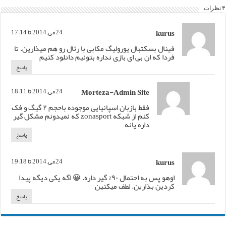
۳ نظرات
kurus
24می, 2014 تا 17:14
فینال بسکتبال یورولیگ مکابی با رئال رو هم میذارین. تا
فردا که ان بی ای بازی نداره بتونیم دانلود کنیم
پاسخ
Morteza-Admin Site
24می, 2014 تا 18:11
فقط بازبان اسپانیایی موجوده باحجم ۲ گیگ و فک
کنم از شبکه zonasport که نمیدونم مشکل گیر
داره یانه
پاسخ
kurus
24می, 2014 تا 19:18
اوهو پس به احتمال ۹۰% گیر داره. 😀 اگه یکی دیگه پیدا
کردین بذارین. لطف میکنین
پاسخ