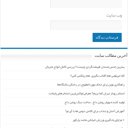
وب‌ سایت
آخرین مطالب سایت
بهترین جنس صندل طبیعت‌گردی چیست؟ بررسی کامل انواع متریال
کجا می‌تونی هم آفتاب بگیری، هم ریلکس کنی؟
راهکاری نوین برای حذف بوی نامطبوع در رختکن باشگاه‌ها
استخر روباز تهران کجا بریم؟ معرفی لوکس‌ترین استخرهای پایتخت
تولید کننده بویلر روغن داغ ، ساخت دیگ روغن داغ
آموزش آسان و جذاب برای کلاس دومی ها با آی نو!
۱۰ مزایای یادگیری ورزش خیابانی مانند پارکور