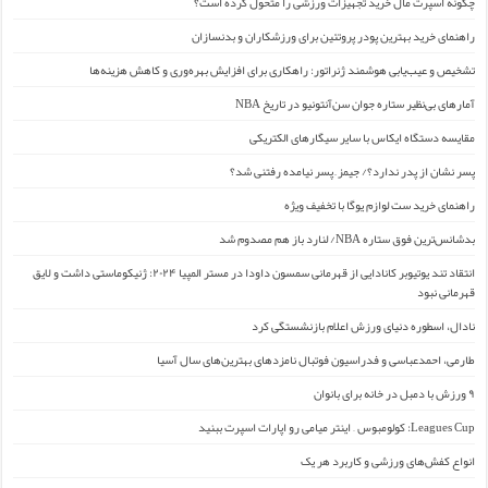
چگونه اسپرت مال خرید تجهیزات ورزشی را متحول کرده است؟
راهنمای خرید بهترین پودر پروتئین برای ورزشکاران و بدنسازان
تشخیص و عیب‌یابی هوشمند ژنراتور: راهکاری برای افزایش بهره‌وری و کاهش هزینه‌ها
آمارهای بی‌نظیر ستاره جوان سن‌آنتونیو در تاریخ NBA
مقایسه دستگاه ایکاس با سایر سیگارهای الکتریکی
پسر نشان از پدر ندارد؟/ جیمز ِ پسر نیامده رفتنی شد؟
راهنمای خرید ست لوازم یوگا با تخفیف ویژه
بدشانس‌ترین فوق ستاره NBA/ لنارد باز هم مصدوم شد
انتقاد تند یوتیوبر کانادایی از قهرمانی سمسون داودا در مستر المپیا ۲۰۲۴: ژنیکوماستی داشت و لایق
قهرمانی نبود
نادال، اسطوره دنیای ورزش اعلام بازنشستگی کرد
طارمی، احمدعباسی و فدراسیون فوتبال نامزدهای بهترین‌های سال آسیا
۹ ورزش با دمبل در خانه برای بانوان
Leagues Cup: کولومبوس – اینتر میامی رو اپارات اسپرت ببنید
انواع کفش‌های ورزشی و کاربرد هر یک