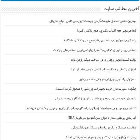
آخرین مطالب سایت
بهترین جنس صندل طبیعت‌گردی چیست؟ بررسی کامل انواع متریال
کجا می‌تونی هم آفتاب بگیری، هم ریلکس کنی؟
راهکاری نوین برای حذف بوی نامطبوع در رختکن باشگاه‌ها
استخر روباز تهران کجا بریم؟ معرفی لوکس‌ترین استخرهای پایتخت
تولید کننده بویلر روغن داغ ، ساخت دیگ روغن داغ
آموزش آسان و جذاب برای کلاس دومی ها با آی نو!
۱۰ مزایای یادگیری ورزش خیابانی مانند پارکور
چگونه اسپرت مال خرید تجهیزات ورزشی را متحول کرده است؟
راهنمای خرید بهترین پودر پروتئین برای ورزشکاران و بدنسازان
تشخیص و عیب‌یابی هوشمند ژنراتور: راهکاری برای افزایش بهره‌وری و کاهش هزینه‌ها
آمارهای بی‌نظیر ستاره جوان سن‌آنتونیو در تاریخ NBA
مقایسه دستگاه ایکاس با سایر سیگارهای الکتریکی
پسر نشان از پدر ندارد؟/ جیمز ِ پسر نیامده رفتنی شد؟