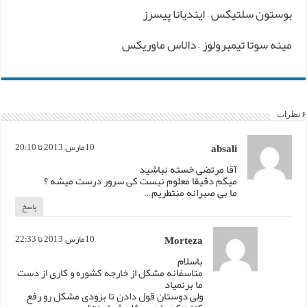
بوستون سلتیکس – ایندیانا پیسرز
مینه سوتا تیمبرولوز – دالاس ماوریکس
۶ نظرات
absali
10مارس, 2013 تا 20:10
آقا مرتضی خسته نباشید
میگم دقیقا معلوم نیست کی سرور درست میشه ؟
ما بی صبرانه منتطریم…
پاسخ
Morteza
10مارس, 2013 تا 22:33
باسلام
متاسفانه مشکل از خارجه کشوره و کاری از دست
ما برنمیاد
ولی دوستان قول دادن تا بزودی مشکل رو رفع