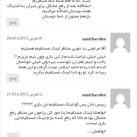
کنند که ما هم مثله شما منتظریم
انشاالله بعد از رفع مشکل برای جبران به اشتراک
همه دوستان اضافه میکنیم
بازهم ممنون از شما دوستان
پاسخ
amirharden
10مارس, 2013 تا 20:41
آقا مرتضی بد جوری منتظر لینک مستقیم هستیم
خیلی خیلی ناراحت شدم از این بازی چون تیم عزیزم !!
باخت و جیمز هاردن نتونست ببره ولی خیلی خوشحال
شدم که دیدم حامد اینقدر مینت گرفت و این همه
ریباند کرد تو رو خدا لینک مستقیم بذارید
پاسخ
amirharden
12مارس, 2013 تا 21:05
رییس جان پس کو لینک مستقیم این بازی ؟؟؟؟؟؟
خواهشا لینک مستقیم اینا جور کن برامون من منتظر رفع
مشکل بودم حالا که رفع شده بازم لینک مستقیم این
بازی نیست
خواهش…..
پاسخ