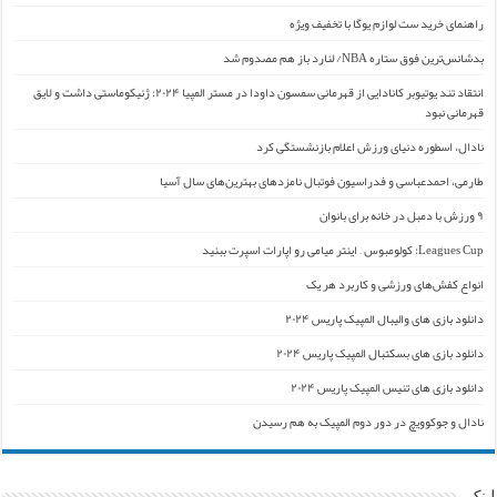
راهنمای خرید ست لوازم یوگا با تخفیف ویژه
بدشانس‌ترین فوق ستاره NBA/ لنارد باز هم مصدوم شد
انتقاد تند یوتیوبر کانادایی از قهرمانی سمسون داودا در مستر المپیا ۲۰۲۴: ژنیکوماستی داشت و لایق
قهرمانی نبود
نادال، اسطوره دنیای ورزش اعلام بازنشستگی کرد
طارمی، احمدعباسی و فدراسیون فوتبال نامزدهای بهترین‌های سال آسیا
۹ ورزش با دمبل در خانه برای بانوان
Leagues Cup: کولومبوس – اینتر میامی رو اپارات اسپرت ببنید
انواع کفش‌های ورزشی و کاربرد هر یک
دانلود بازی های والیبال المپیک پاریس ۲۰۲۴
دانلود بازی های بسکتبال المپیک پاریس ۲۰۲۴
دانلود بازی های تنیس المپیک پاریس ۲۰۲۴
نادال و جوکوویچ در دور دوم المپیک به هم رسیدن