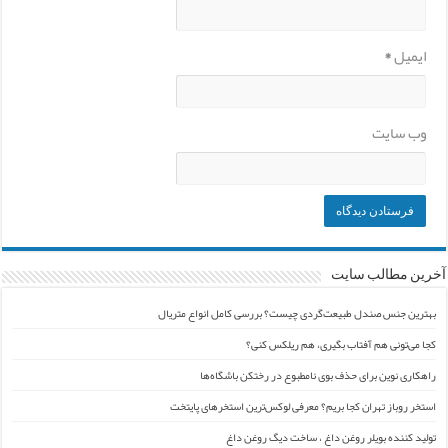
ایمیل
*
وب‌ سایت
آخرین مطالب سایت
بهترین جنس صندل طبیعت‌گردی چیست؟ بررسی کامل انواع متریال
کجا می‌تونی هم آفتاب بگیری، هم ریلکس کنی؟
راهکاری نوین برای حذف بوی نامطبوع در رختکن باشگاه‌ها
استخر روباز تهران کجا بریم؟ معرفی لوکس‌ترین استخرهای پایتخت
تولید کننده بویلر روغن داغ ، ساخت دیگ روغن داغ