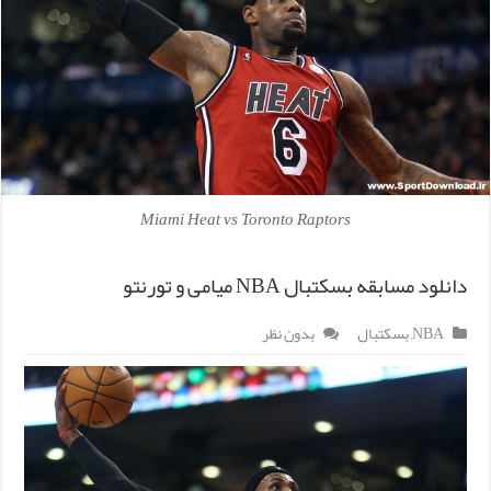
Miami Heat vs Toronto Raptors
دانلود مسابقه بسکتبال NBA میامی و تورنتو
NBA
,
بسکتبال
بدون نظر