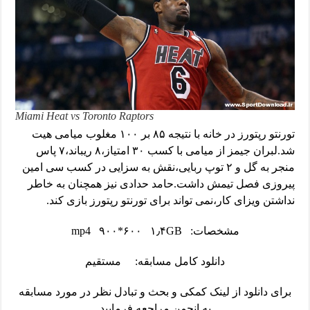
Miami Heat vs Toronto Raptors
تورنتو رپتورز در خانه با نتیجه ۸۵ بر ۱۰۰ مغلوب میامی هیت
شد.لبران جیمز از میامی با کسب ۳۰ امتیاز،۸ ریباند،۷ پاس
منجر به گل و ۲ توپ ربایی،نقش به سزایی در کسب سی امین
پیروزی فصل تیمش داشت.حامد حدادی نیز همچنان به خاطر
نداشتن ویزای کار،نمی تواند برای تورنتو رپتورز بازی کند.
مشخصات: mp4 ۹۰۰*۶۰۰ ۱٫۴GB
دانلود کامل مسابقه:
مستقیم
برای دانلود از لینک کمکی و بحث و تبادل نظر در مورد مسابقه
به انجمن مراجعه فرمایید