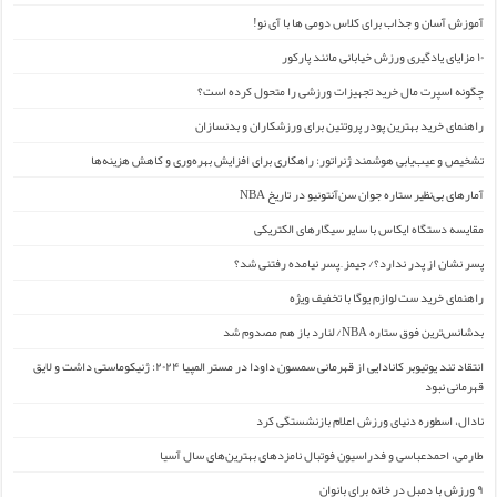
آموزش آسان و جذاب برای کلاس دومی ها با آی نو!
۱۰ مزایای یادگیری ورزش خیابانی مانند پارکور
چگونه اسپرت مال خرید تجهیزات ورزشی را متحول کرده است؟
راهنمای خرید بهترین پودر پروتئین برای ورزشکاران و بدنسازان
تشخیص و عیب‌یابی هوشمند ژنراتور: راهکاری برای افزایش بهره‌وری و کاهش هزینه‌ها
آمارهای بی‌نظیر ستاره جوان سن‌آنتونیو در تاریخ NBA
مقایسه دستگاه ایکاس با سایر سیگارهای الکتریکی
پسر نشان از پدر ندارد؟/ جیمز ِ پسر نیامده رفتنی شد؟
راهنمای خرید ست لوازم یوگا با تخفیف ویژه
بدشانس‌ترین فوق ستاره NBA/ لنارد باز هم مصدوم شد
انتقاد تند یوتیوبر کانادایی از قهرمانی سمسون داودا در مستر المپیا ۲۰۲۴: ژنیکوماستی داشت و لایق
قهرمانی نبود
نادال، اسطوره دنیای ورزش اعلام بازنشستگی کرد
طارمی، احمدعباسی و فدراسیون فوتبال نامزدهای بهترین‌های سال آسیا
۹ ورزش با دمبل در خانه برای بانوان