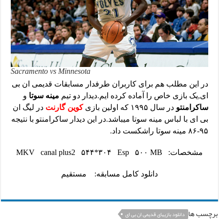
Sacramento vs Minnesota
در این مطلب هم برای کاربران طرفدار مسابقات قدیمی ان بی
ای,یک بازی خاص را آماده کرده ایم.دیدار دو تیم
مینه سوتا
و
ساکرامنتو
در سال ۱۹۹۵ که اولین بازی
کوین گارنت
در لیگ ان
بی ای با لباس مینه سوتا میباشد.در این دیدار ساکرامنتو با نتیجه
۹۵-۸۶ مینه سوتا راشکست داد.
مشخصات: MKV canal plus2 ۵۴۴*۳۰۴ Esp ۵۰۰ MB
دانلود کامل مسابقه:
مستقیم
برچسب ها
دانلود بازیهای قدیمی ان بی ای