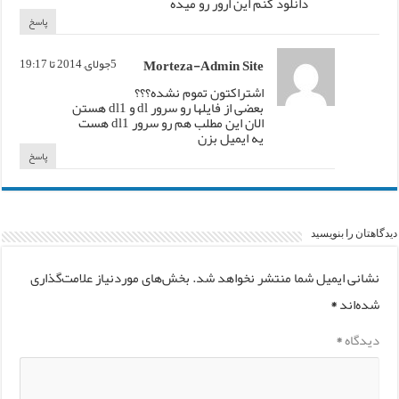
دانلود کنم این ارور رو میده
پاسخ
Morteza-Admin Site
5جولای, 2014 تا 19:17
اشتراکتون تموم نشده؟؟؟
بعضی از فایلها رو سرور dl و dl1 هستن
الان این مطلب هم رو سرور dl1 هست
یه ایمیل بزن
پاسخ
دیدگاهتان را بنویسید
نشانی ایمیل شما منتشر نخواهد شد.
بخش‌های موردنیاز علامت‌گذاری
شده‌اند
*
دیدگاه
*