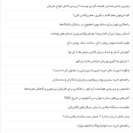
بهترین جنس صندل طبیعت‌گردی چیست؟ بررسی کامل انواع متریال
کجا می‌تونی هم آفتاب بگیری، هم ریلکس کنی؟
راهکاری نوین برای حذف بوی نامطبوع در رختکن باشگاه‌ها
استخر روباز تهران کجا بریم؟ معرفی لوکس‌ترین استخرهای پایتخت
تولید کننده بویلر روغن داغ ، ساخت دیگ روغن داغ
آموزش آسان و جذاب برای کلاس دومی ها با آی نو!
۱۰ مزایای یادگیری ورزش خیابانی مانند پارکور
چگونه اسپرت مال خرید تجهیزات ورزشی را متحول کرده است؟
راهنمای خرید بهترین پودر پروتئین برای ورزشکاران و بدنسازان
تشخیص و عیب‌یابی هوشمند ژنراتور: راهکاری برای افزایش بهره‌وری و کاهش هزینه‌ها
آمارهای بی‌نظیر ستاره جوان سن‌آنتونیو در تاریخ NBA
مقایسه دستگاه ایکاس با سایر سیگارهای الکتریکی
پسر نشان از پدر ندارد؟/ جیمز ِ پسر نیامده رفتنی شد؟
راهنمای خرید ست لوازم یوگا با تخفیف ویژه