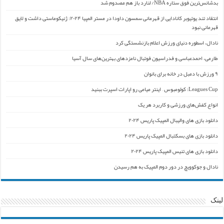
بدشانس‌ترین فوق ستاره NBA/ لنارد باز هم مصدوم شد
انتقاد تند یوتیوبر کانادایی از قهرمانی سمسون داودا در مستر المپیا ۲۰۲۴: ژنیکوماستی داشت و لایق
قهرمانی نبود
نادال، اسطوره دنیای ورزش اعلام بازنشستگی کرد
طارمی، احمدعباسی و فدراسیون فوتبال نامزدهای بهترین‌های سال آسیا
۹ ورزش با دمبل در خانه برای بانوان
Leagues Cup: کولومبوس – اینتر میامی رو اپارات اسپرت ببنید
انواع کفش‌های ورزشی و کاربرد هر یک
دانلود بازی های والیبال المپیک پاریس ۲۰۲۴
دانلود بازی های بسکتبال المپیک پاریس ۲۰۲۴
دانلود بازی های تنیس المپیک پاریس ۲۰۲۴
نادال و جوکوویچ در دور دوم المپیک به هم رسیدن
لینک