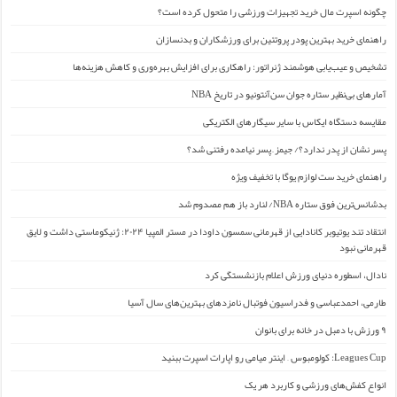
چگونه اسپرت مال خرید تجهیزات ورزشی را متحول کرده است؟
راهنمای خرید بهترین پودر پروتئین برای ورزشکاران و بدنسازان
تشخیص و عیب‌یابی هوشمند ژنراتور: راهکاری برای افزایش بهره‌وری و کاهش هزینه‌ها
آمارهای بی‌نظیر ستاره جوان سن‌آنتونیو در تاریخ NBA
مقایسه دستگاه ایکاس با سایر سیگارهای الکتریکی
پسر نشان از پدر ندارد؟/ جیمز ِ پسر نیامده رفتنی شد؟
راهنمای خرید ست لوازم یوگا با تخفیف ویژه
بدشانس‌ترین فوق ستاره NBA/ لنارد باز هم مصدوم شد
انتقاد تند یوتیوبر کانادایی از قهرمانی سمسون داودا در مستر المپیا ۲۰۲۴: ژنیکوماستی داشت و لایق
قهرمانی نبود
نادال، اسطوره دنیای ورزش اعلام بازنشستگی کرد
طارمی، احمدعباسی و فدراسیون فوتبال نامزدهای بهترین‌های سال آسیا
۹ ورزش با دمبل در خانه برای بانوان
Leagues Cup: کولومبوس – اینتر میامی رو اپارات اسپرت ببنید
انواع کفش‌های ورزشی و کاربرد هر یک