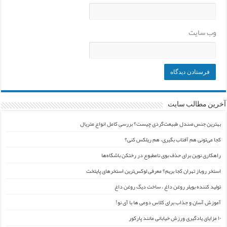
وب‌ سایت
آخرین مطالب سایت
بهترین جنس صندل طبیعت‌گردی چیست؟ بررسی کامل انواع متریال
کجا می‌تونی هم آفتاب بگیری، هم ریلکس کنی؟
راهکاری نوین برای حذف بوی نامطبوع در رختکن باشگاه‌ها
استخر روباز تهران کجا بریم؟ معرفی لوکس‌ترین استخرهای پایتخت
تولید کننده بویلر روغن داغ ، ساخت دیگ روغن داغ
آموزش آسان و جذاب برای کلاس دومی ها با آی نو!
۱۰ مزایای یادگیری ورزش خیابانی مانند پارکور