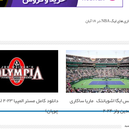
خلاصه بازی های لیگ NBA در ۱۸ آبان
س ایگا اشویانتک – ماریا ساکاری
دانلو
ن ولز ۲۰۲۴
چوپان)
سید