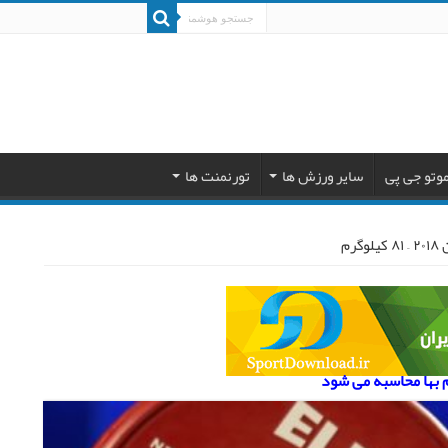
وتو جی پی
سایر ورزش ها
تورنمنت ها
رم
م بها محاسبه می شود