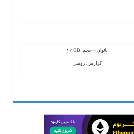
بانوان – حجم: ۱٫۱GB
گزارش: روسی