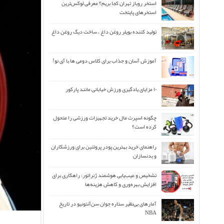
استخر روباز تهران کجا بریم؟ معرفی لوکس‌ترین
استخرهای پایتخت
تولید کننده بویلر روغن داغ ، ساخت دیگ روغن داغ
آموزش آسان و جذاب برای کلاس دومی ها با آی نو!
۱۰ مزایای یادگیری ورزش خیابانی مانند پارکور
چگونه اسپرت مال خرید تجهیزات ورزشی را متحول
کرده است؟
راهنمای خرید بهترین پودر پروتئین برای ورزشکاران
و بدنسازان
تشخیص و عیب‌یابی هوشمند ژنراتور: راهکاری برای
افزایش بهره‌وری و کاهش هزینه‌ها
آمارهای بی‌نظیر ستاره جوان سن‌آنتونیو در تاریخ
NBA