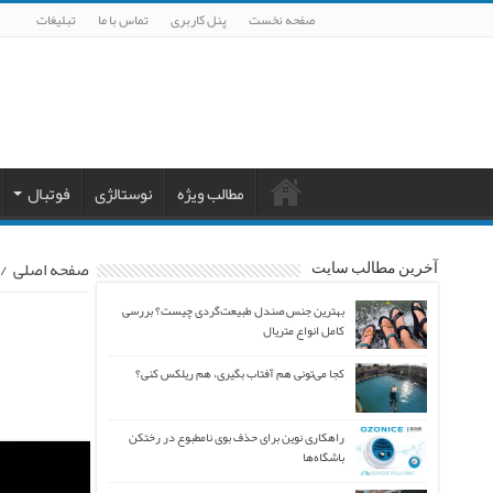
صفحه نخست
پنل کاربری
تماس با ما
تبلیغات
مطالب ویژه
نوستالژی
فوتبال
صفحه اصلی
/
آخرین مطالب سایت
بهترین جنس صندل طبیعت‌گردی چیست؟ بررسی
کامل انواع متریال
کجا می‌تونی هم آفتاب بگیری، هم ریلکس کنی؟
راهکاری نوین برای حذف بوی نامطبوع در رختکن
باشگاه‌ها