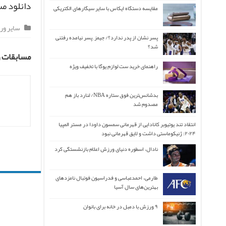
دانلود مسابق
مقایسه دستگاه ایکاس با سایر سیگارهای الکتریکی
سایر ور
پسر نشان از پدر ندارد؟/ جیمز ِ پسر نیامده رفتنی
شد؟
مسابقات و
راهنمای خرید ست لوازم یوگا با تخفیف ویژه
بدشانس‌ترین فوق ستاره NBA/ لنارد باز هم
مصدوم شد
انتقاد تند یوتیوبر کانادایی از قهرمانی سمسون داودا در مستر المپیا
۲۰۲۴: ژنیکوماستی داشت و لایق قهرمانی نبود
نادال، اسطوره دنیای ورزش اعلام بازنشستگی کرد
طارمی، احمدعباسی و فدراسیون فوتبال نامزدهای
بهترین‌های سال آسیا
۹ ورزش با دمبل در خانه برای بانوان