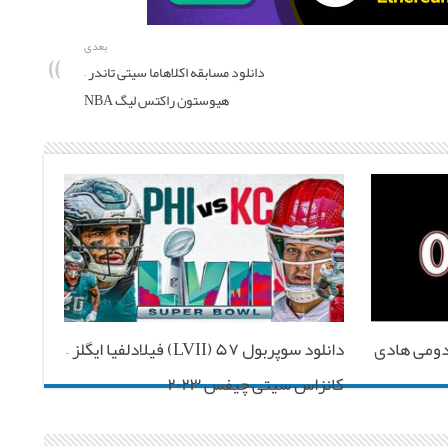
بعدی
دانلود مسابقه اکلاهاما سیتی تاندر –
هیوستون راکتس لیگ NBA
د کامل مستر المپیا ۲۰۲۳ (دومی هادی
دانلود سوپربول ۵۷ (LVII) فیلادلفیا ایگلز –
کانزاس سیتی چیفس ۲۰۲۳