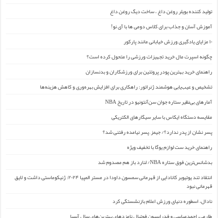
تولید کننده بویلر روغن داغ ، ساخت دیگ روغن داغ
آموزش آسان و جذاب برای کلاس دومی ها با آی نو!
۱۰ مزایای یادگیری ورزش خیابانی مانند پارکور
چگونه اسپرت مال خرید تجهیزات ورزشی را متحول کرده است؟
راهنمای خرید بهترین پودر پروتئین برای ورزشکاران و بدنسازان
تشخیص و عیب‌یابی هوشمند ژنراتور: راهکاری برای افزایش بهره‌وری و کاهش هزینه‌ها
آمارهای بی‌نظیر ستاره جوان سن‌آنتونیو در تاریخ NBA
مقایسه دستگاه ایکاس با سایر سیگارهای الکتریکی
پسر نشان از پدر ندارد؟/ جیمز ِ پسر نیامده رفتنی شد؟
راهنمای خرید ست لوازم یوگا با تخفیف ویژه
بدشانس‌ترین فوق ستاره NBA/ لنارد باز هم مصدوم شد
انتقاد تند یوتیوبر کانادایی از قهرمانی سمسون داودا در مستر المپیا ۲۰۲۴: ژنیکوماستی داشت و لایق
قهرمانی نبود
نادال، اسطوره دنیای ورزش اعلام بازنشستگی کرد
طارمی، احمدعباسی و فدراسیون فوتبال نامزدهای بهترین‌های سال آسیا