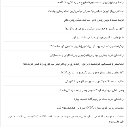
راهکاری نوین برای حذف بوی نامطبوع در رختکن باشگاه‌ها
استخر روباز تهران کجا بریم؟ معرفی لوکس‌ترین استخرهای پایتخت
تولید کننده بویلر روغن داغ ، ساخت دیگ روغن داغ
آموزش آسان و جذاب برای کلاس دومی ها با آی نو!
۱۰ مزایای یادگیری ورزش خیابانی مانند پارکور
چگونه اسپرت مال خرید تجهیزات ورزشی را متحول کرده است؟
راهنمای خرید بهترین پودر پروتئین برای ورزشکاران و بدنسازان
تشخیص و عیب‌یابی هوشمند ژنراتور: راهکاری برای افزایش بهره‌وری و کاهش هزینه‌ها
آمارهای بی‌نظیر ستاره جوان سن‌آنتونیو در تاریخ NBA
مقایسه دستگاه ایکاس با سایر سیگارهای الکتریکی
پسر نشان از پدر ندارد؟/ جیمز ِ پسر نیامده رفتنی شد؟
راهنمای خرید ست لوازم یوگا با تخفیف ویژه
بدشانس‌ترین فوق ستاره NBA/ لنارد باز هم مصدوم شد
انتقاد تند یوتیوبر کانادایی از قهرمانی سمسون داودا در مستر المپیا ۲۰۲۴: ژنیکوماستی داشت و لایق
قهرمانی نبود