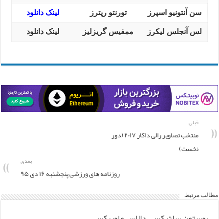
سن آنتونیو اسپرز
تورنتو رپترز
لینک دانلود
لس آنجلس لیکرز
ممفیس گریزلیز
لینک دانلود
قبلی
منتخب تصاویر رالی داکار ۲۰۱۷ (دور
نخست)
بعدی
روزنامه های ورزشی پنجشنبه ۱۶ دی ۹۵
مطالب مرتبط
بوستون سلتیکس – دالاس ماوریکس