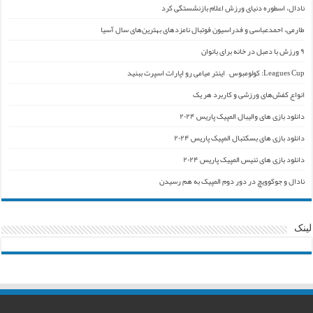
نادال، اسطوره دنیای ورزش اعلام بازنشستگی کرد
طارمی، احمدعباسی و فدراسیون فوتبال نامزدهای بهترین‌های سال آسیا
۹ ورزش با دمبل در خانه برای بانوان
Leagues Cup: کولومبوس – اینتر میامی رو اپارات اسپرت ببنید
انواع کفش‌های ورزشی و کاربرد هر یک
دانلود بازی های والیبال المپیک پاریس ۲۰۲۴
دانلود بازی های بسکتبال المپیک پاریس ۲۰۲۴
دانلود بازی های تنیس المپیک پاریس ۲۰۲۴
نادال و جوکوویچ در دور دوم المپیک به هم رسیدن
لینک