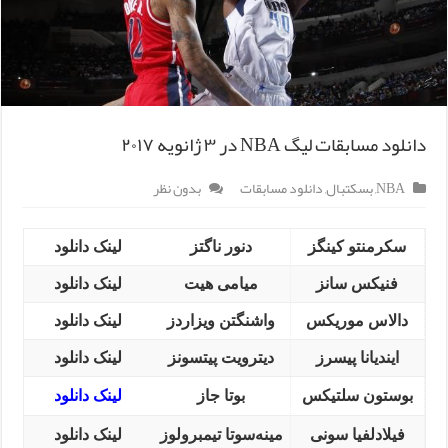
دانلود مسابقات لیگ NBA در ۳ ژانویه ۲۰۱۷
NBA
,
بسکتبال
,
دانلود مسابقات
بدون نظر
سکرمنتو کینگز
دنور ناگتز
لینک دانلود
فنیکس سانز
میامی هیت
لینک دانلود
دالاس موریکس
واشنگتن ویزاردز
لینک دانلود
ایندیانا پیسرز
دیترویت پیتسونز
لینک دانلود
بوستون سلتیکس
بوتا جاز
لینک دانلود
فیلادلفیا سونی
مینه‌سوتا تیمبرولوز
لینک دانلود