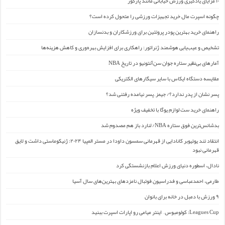
۱۰ مزایای یادگیری ورزش خیابانی مانند پارکور
چگونه اسپرت مال خرید تجهیزات ورزشی را متحول کرده است؟
راهنمای خرید بهترین پودر پروتئین برای ورزشکاران و بدنسازان
تشخیص و عیب‌یابی هوشمند ژنراتور: راهکاری برای افزایش بهره‌وری و کاهش هزینه‌ها
آمارهای بی‌نظیر ستاره جوان سن‌آنتونیو در تاریخ NBA
مقایسه دستگاه ایکاس با سایر سیگارهای الکتریکی
پسر نشان از پدر ندارد؟/ جیمز ِ پسر نیامده رفتنی شد؟
راهنمای خرید ست لوازم یوگا با تخفیف ویژه
بدشانس‌ترین فوق ستاره NBA/ لنارد باز هم مصدوم شد
انتقاد تند یوتیوبر کانادایی از قهرمانی سمسون داودا در مستر المپیا ۲۰۲۴: ژنیکوماستی داشت و لایق
قهرمانی نبود
نادال، اسطوره دنیای ورزش اعلام بازنشستگی کرد
طارمی، احمدعباسی و فدراسیون فوتبال نامزدهای بهترین‌های سال آسیا
۹ ورزش با دمبل در خانه برای بانوان
Leagues Cup: کولومبوس – اینتر میامی رو اپارات اسپرت ببنید