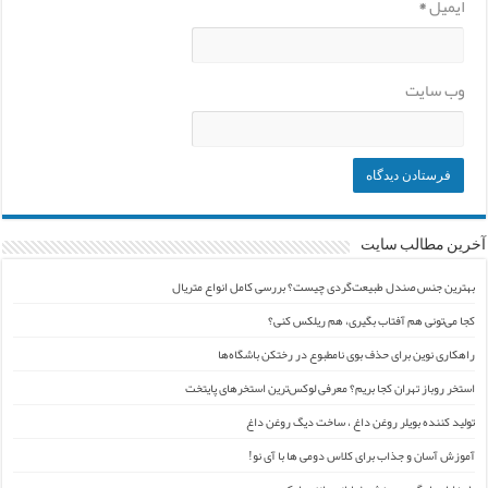
ایمیل
*
وب‌ سایت
آخرین مطالب سایت
بهترین جنس صندل طبیعت‌گردی چیست؟ بررسی کامل انواع متریال
کجا می‌تونی هم آفتاب بگیری، هم ریلکس کنی؟
راهکاری نوین برای حذف بوی نامطبوع در رختکن باشگاه‌ها
استخر روباز تهران کجا بریم؟ معرفی لوکس‌ترین استخرهای پایتخت
تولید کننده بویلر روغن داغ ، ساخت دیگ روغن داغ
آموزش آسان و جذاب برای کلاس دومی ها با آی نو!