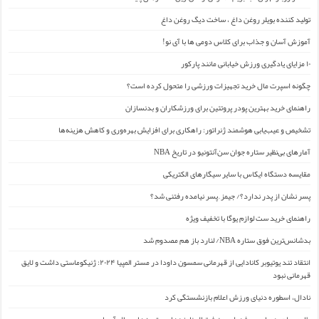
تولید کننده بویلر روغن داغ ، ساخت دیگ روغن داغ
آموزش آسان و جذاب برای کلاس دومی ها با آی نو!
۱۰ مزایای یادگیری ورزش خیابانی مانند پارکور
چگونه اسپرت مال خرید تجهیزات ورزشی را متحول کرده است؟
راهنمای خرید بهترین پودر پروتئین برای ورزشکاران و بدنسازان
تشخیص و عیب‌یابی هوشمند ژنراتور: راهکاری برای افزایش بهره‌وری و کاهش هزینه‌ها
آمارهای بی‌نظیر ستاره جوان سن‌آنتونیو در تاریخ NBA
مقایسه دستگاه ایکاس با سایر سیگارهای الکتریکی
پسر نشان از پدر ندارد؟/ جیمز ِ پسر نیامده رفتنی شد؟
راهنمای خرید ست لوازم یوگا با تخفیف ویژه
بدشانس‌ترین فوق ستاره NBA/ لنارد باز هم مصدوم شد
انتقاد تند یوتیوبر کانادایی از قهرمانی سمسون داودا در مستر المپیا ۲۰۲۴: ژنیکوماستی داشت و لایق
قهرمانی نبود
نادال، اسطوره دنیای ورزش اعلام بازنشستگی کرد
طارمی، احمدعباسی و فدراسیون فوتبال نامزدهای بهترین‌های سال آسیا