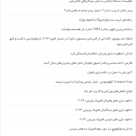
مقایسه دستگاه ایکاس با سایر سیگارهای الکتریکی
پسر نشان از پدر ندارد؟/ جیمز ِ پسر نیامده رفتنی شد؟
راهنمای خرید ست لوازم یوگا با تخفیف ویژه
بدشانس‌ترین فوق ستاره NBA/ لنارد باز هم مصدوم شد
انتقاد تند یوتیوبر کانادایی از قهرمانی سمسون داودا در مستر المپیا ۲۰۲۴: ژنیکوماستی داشت و لایق
قهرمانی نبود
نادال، اسطوره دنیای ورزش اعلام بازنشستگی کرد
طارمی، احمدعباسی و فدراسیون فوتبال نامزدهای بهترین‌های سال آسیا
۹ ورزش با دمبل در خانه برای بانوان
Leagues Cup: کولومبوس – اینتر میامی رو اپارات اسپرت ببنید
انواع کفش‌های ورزشی و کاربرد هر یک
دانلود بازی های والیبال المپیک پاریس ۲۰۲۴
دانلود بازی های بسکتبال المپیک پاریس ۲۰۲۴
دانلود بازی های تنیس المپیک پاریس ۲۰۲۴
نادال و جوکوویچ در دور دوم المپیک به هم رسیدن