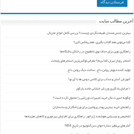
آخرین مطالب سایت
بهترین جنس صندل طبیعت‌گردی چیست؟ بررسی کامل انواع متریال
کجا می‌تونی هم آفتاب بگیری، هم ریلکس کنی؟
راهکاری نوین برای حذف بوی نامطبوع در رختکن باشگاه‌ها
استخر روباز تهران کجا بریم؟ معرفی لوکس‌ترین استخرهای پایتخت
تولید کننده بویلر روغن داغ ، ساخت دیگ روغن داغ
آموزش آسان و جذاب برای کلاس دومی ها با آی نو!
۱۰ مزایای یادگیری ورزش خیابانی مانند پارکور
چگونه اسپرت مال خرید تجهیزات ورزشی را متحول کرده است؟
راهنمای خرید بهترین پودر پروتئین برای ورزشکاران و بدنسازان
تشخیص و عیب‌یابی هوشمند ژنراتور: راهکاری برای افزایش بهره‌وری و کاهش هزینه‌ها
آمارهای بی‌نظیر ستاره جوان سن‌آنتونیو در تاریخ NBA