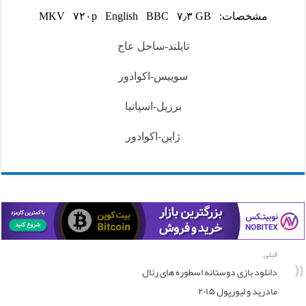
مشخصات: MKV ۷۲۰p English BBC ۷٫۳ GB
تایلند-ساحل عاج
سوییس-اکوادور
برزیل-اسپانیا
ژاپن-اکوادور
قبلی
دانلود بازی دوستانه اسطوره های رئال
مادرید و لیورپول ۲۰۱۵