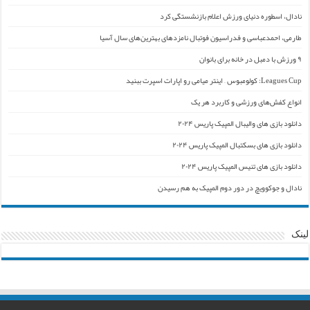
نادال، اسطوره دنیای ورزش اعلام بازنشستگی کرد
طارمی، احمدعباسی و فدراسیون فوتبال نامزدهای بهترین‌های سال آسیا
۹ ورزش با دمبل در خانه برای بانوان
Leagues Cup: کولومبوس – اینتر میامی رو اپارات اسپرت ببنید
انواع کفش‌های ورزشی و کاربرد هر یک
دانلود بازی های والیبال المپیک پاریس ۲۰۲۴
دانلود بازی های بسکتبال المپیک پاریس ۲۰۲۴
دانلود بازی های تنیس المپیک پاریس ۲۰۲۴
نادال و جوکوویچ در دور دوم المپیک به هم رسیدن
لینک