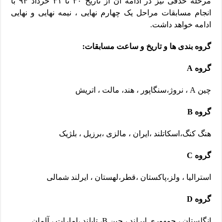
مرحله حذفی نیز در ادامه آن از تاریخ ۳۰ تا ۳۱ خرداد ۹۴ با
انجام مسابقات مراحل یک چهارم نهایی ، نیمه نهایی و نهایی
ادامه خواهد داشت.
گروه بندی ها و تاریخ و ساعت مسابقات:
گروه A
چین A ، نروژ،سنگاپور ، هند، مالت ، اتریش
گروه B
هنگ کنگ،اسکاتلند ،ایران ، مالزی ،برزیل ، بلژیک
گروه C
استرالیا ، ولز،پاکستان ،قطر،لهستان ، ایرلند شمالی
گروه D
انگلستان ، جمهوری ایرلند ، چین B، تایلند ،امارات ، آلمان