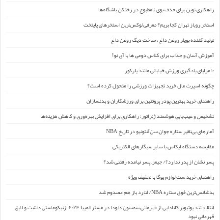
راهکاری نوین برای حذف بوی نامطبوع در رختکن باشگاه‌ها
استخر روباز تهران کجا بریم؟ معرفی لوکس‌ترین استخرهای پایتخت
تولید کننده بویلر روغن داغ ، ساخت دیگ روغن داغ
آموزش آسان و جذاب برای کلاس دومی ها با آی نو!
۱۰ مزایای یادگیری ورزش خیابانی مانند پارکور
چگونه اسپرت مال خرید تجهیزات ورزشی را متحول کرده است؟
راهنمای خرید بهترین پودر پروتئین برای ورزشکاران و بدنسازان
تشخیص و عیب‌یابی هوشمند ژنراتور: راهکاری برای افزایش بهره‌وری و کاهش هزینه‌ها
آمارهای بی‌نظیر ستاره جوان سن‌آنتونیو در تاریخ NBA
مقایسه دستگاه ایکاس با سایر سیگارهای الکتریکی
پسر نشان از پدر ندارد؟/ جیمز ِ پسر نیامده رفتنی شد؟
راهنمای خرید ست لوازم یوگا با تخفیف ویژه
بدشانس‌ترین فوق ستاره NBA/ لنارد باز هم مصدوم شد
انتقاد تند یوتیوبر کانادایی از قهرمانی سمسون داودا در مستر المپیا ۲۰۲۴: ژنیکوماستی داشت و لایق
قهرمانی نبود