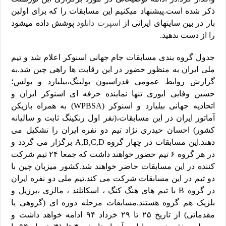
ذکر شده است.پیشنهاد میکنیم این مسابقات را که برای اولین
بار در بین سایتهای ایرانی از
اسپرت دانلود
پوشش داده میشود
را از دست ندهید.
جدول گروه بندی مسابقات جام جهانی اسنوکر اعلام شد و تیم
ملی ایران به منظور حضور در این رقابت ها راهی چین شد.به
گزارش روابط عمومی فدراسیون بولینگ،بیلیارد و بولس؛
حسین وفایی ایوری تنها نماینده حرفه ای اسنوکر ایران و
اتحادیه جهانی بیلیارد و اسنوکر (WPBSA) به همراه بازیکن
آماتور ایران در این مسابقات،(نفر اول رنکینگ ثابت و سالیانه
کشور) احسان حیدری نژاد تیم دو نفره ایران را تشکیل می
دهند.این مسابقات در چهار گروه A,B,C,D برگزار می گردد و
در هر گروه ۶ تیم حضور خواهند داشت که جمعا ۲۴ تیم شرکت
کننده در این مسابقات حاضر خواهند شد.کشور میزبان چین با
دو تیم در این مسابقات شرکت می کند.تیم ملی دو نفره ایران
در گروه B با تیم های هنگ کنگ ، اسکاتلند ، مالزی ،برزیل و
بلژیک هم گروه هستند.مسابقات مرحله دوره ای (گروهی یا
مقدماتی) از تاریخ ۲۵ تا ۲۹ خرداد ۹۴ ادامه خواهد داشت و