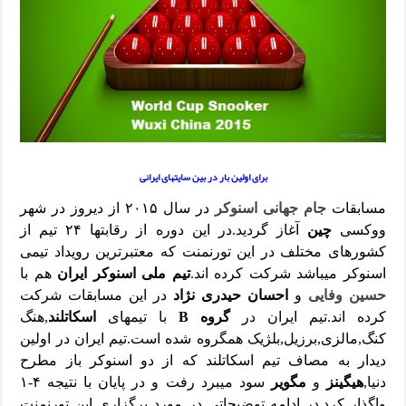
برای اولین بار در بین سایتهای ایرانی
مسابقات
جام جهانی اسنوکر
در سال ۲۰۱۵ از دیروز در شهر
ووکسی
چین
آغاز گردید.در این دوره از رقابتها ۲۴ تیم از
کشورهای مختلف در این تورنمنت که معتبرترین رویداد تیمی
اسنوکر میباشد شرکت کرده اند.
تیم ملی اسنوکر ایران
هم با
حسین وفایی
و
احسان حیدری نژاد
در این مسابقات شرکت
کرده اند.تیم ایران در
گروه B
با تیمهای
اسکاتلند
,هنگ
کنگ,مالزی,برزیل,بلژیک همگروه شده است.تیم ایران در اولین
دیدار به مصاف تیم اسکاتلند که از دو اسنوکر باز مطرح
دنیا,
هیگینز
و
مگویر
سود میبرد رفت و در پایان با نتیجه ۴-۱
واگذار کرد.در ادامه توضیحاتی در مورد برگزاری این تورنمنت