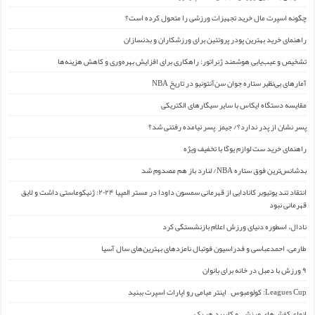
چگونه اسپرت مال خرید تجهیزات ورزشی را متحول کرده است؟
راهنمای خرید بهترین پودر پروتئین برای ورزشکاران و بدنسازان
تشخیص و عیب‌یابی هوشمند ژنراتور: راهکاری برای افزایش بهره‌وری و کاهش هزینه‌ها
آمارهای بی‌نظیر ستاره جوان سن‌آنتونیو در تاریخ NBA
مقایسه دستگاه ایکاس با سایر سیگارهای الکتریکی
پسر نشان از پدر ندارد؟/ جیمز ِ پسر نیامده رفتنی شد؟
راهنمای خرید ست لوازم یوگا با تخفیف ویژه
بدشانس‌ترین فوق ستاره NBA/ لنارد باز هم مصدوم شد
انتقاد تند یوتیوبر کانادایی از قهرمانی سمسون داودا در مستر المپیا ۲۰۲۴: ژنیکوماستی داشت و لایق
قهرمانی نبود
نادال، اسطوره دنیای ورزش اعلام بازنشستگی کرد
طارمی، احمدعباسی و فدراسیون فوتبال نامزدهای بهترین‌های سال آسیا
۹ ورزش با دمبل در خانه برای بانوان
Leagues Cup: کولومبوس – اینتر میامی رو اپارات اسپرت ببنید
انواع کفش‌های ورزشی و کاربرد هر یک