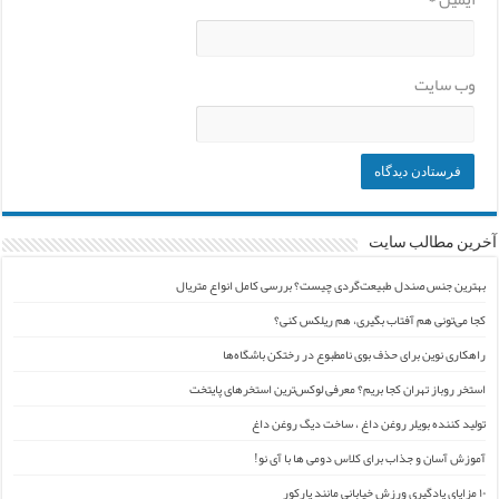
وب‌ سایت
آخرین مطالب سایت
بهترین جنس صندل طبیعت‌گردی چیست؟ بررسی کامل انواع متریال
کجا می‌تونی هم آفتاب بگیری، هم ریلکس کنی؟
راهکاری نوین برای حذف بوی نامطبوع در رختکن باشگاه‌ها
استخر روباز تهران کجا بریم؟ معرفی لوکس‌ترین استخرهای پایتخت
تولید کننده بویلر روغن داغ ، ساخت دیگ روغن داغ
آموزش آسان و جذاب برای کلاس دومی ها با آی نو!
۱۰ مزایای یادگیری ورزش خیابانی مانند پارکور