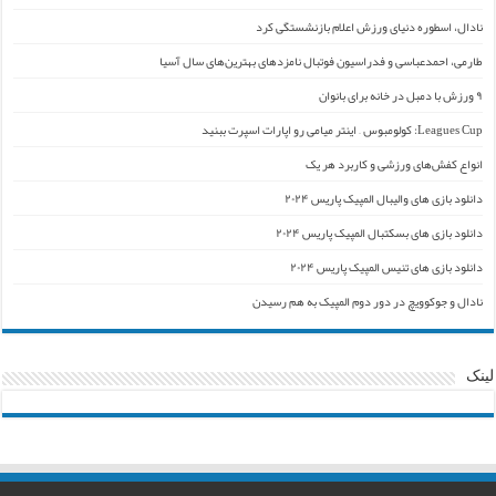
نادال، اسطوره دنیای ورزش اعلام بازنشستگی کرد
طارمی، احمدعباسی و فدراسیون فوتبال نامزدهای بهترین‌های سال آسیا
۹ ورزش با دمبل در خانه برای بانوان
Leagues Cup: کولومبوس – اینتر میامی رو اپارات اسپرت ببنید
انواع کفش‌های ورزشی و کاربرد هر یک
دانلود بازی های والیبال المپیک پاریس ۲۰۲۴
دانلود بازی های بسکتبال المپیک پاریس ۲۰۲۴
دانلود بازی های تنیس المپیک پاریس ۲۰۲۴
نادال و جوکوویچ در دور دوم المپیک به هم رسیدن
لینک