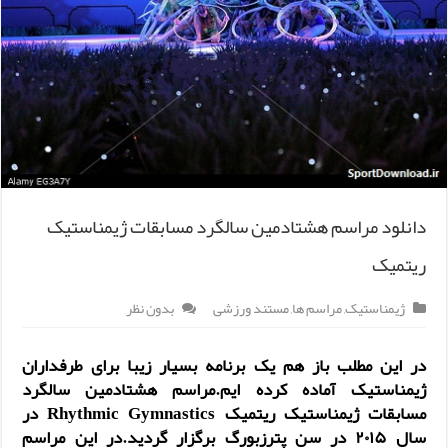
دانلود مراسم هشتادمین سالگرد مسابقات ژیمناستیک
ریتمیک
ژیمناستیک
,
مراسم ها
,
مستند ورزشی
بدون نظر
در این مطلب باز هم یک برنامه بسیار زیبا برای طرفداران
ژیمناستیک
آماده کرده ایم.مراسم هشتادمین سالگرد
مسابقات ژیمناستیک ریتمیک
Rhythmic Gymnastics
در
سال ۲۰۱۵ در سن پترزبورگ برگزار گردید.در این مراسم