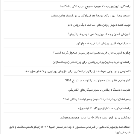
راهکاری نوین برای حذف بوی نامطبوع در رختکن باشگاه‌ها
استخر روباز تهران کجا بریم؟ معرفی لوکس‌ترین استخرهای پایتخت
تولید کننده بویلر روغن داغ ، ساخت دیگ روغن داغ
آموزش آسان و جذاب برای کلاس دومی ها با آی نو!
۱۰ مزایای یادگیری ورزش خیابانی مانند پارکور
چگونه اسپرت مال خرید تجهیزات ورزشی را متحول کرده است؟
راهنمای خرید بهترین پودر پروتئین برای ورزشکاران و بدنسازان
تشخیص و عیب‌یابی هوشمند ژنراتور: راهکاری برای افزایش بهره‌وری و کاهش هزینه‌ها
آمارهای بی‌نظیر ستاره جوان سن‌آنتونیو در تاریخ NBA
مقایسه دستگاه ایکاس با سایر سیگارهای الکتریکی
پسر نشان از پدر ندارد؟/ جیمز ِ پسر نیامده رفتنی شد؟
راهنمای خرید ست لوازم یوگا با تخفیف ویژه
بدشانس‌ترین فوق ستاره NBA/ لنارد باز هم مصدوم شد
انتقاد تند یوتیوبر کانادایی از قهرمانی سمسون داودا در مستر المپیا ۲۰۲۴: ژنیکوماستی داشت و لایق
قهرمانی نبود