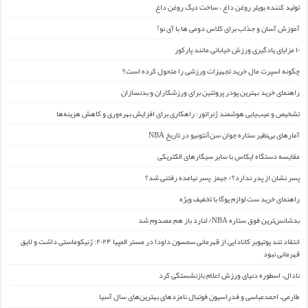
تولید کننده بویلر روغن داغ ، ساخت دیگ روغن داغ
آموزش آسان و جذاب برای کلاس دومی ها با آی نو!
۱۰ مزایای یادگیری ورزش خیابانی مانند پارکور
چگونه اسپرت مال خرید تجهیزات ورزشی را متحول کرده است؟
راهنمای خرید بهترین پودر پروتئین برای ورزشکاران و بدنسازان
تشخیص و عیب‌یابی هوشمند ژنراتور: راهکاری برای افزایش بهره‌وری و کاهش هزینه‌ها
آمارهای بی‌نظیر ستاره جوان سن‌آنتونیو در تاریخ NBA
مقایسه دستگاه ایکاس با سایر سیگارهای الکتریکی
پسر نشان از پدر ندارد؟/ جیمز ِ پسر نیامده رفتنی شد؟
راهنمای خرید ست لوازم یوگا با تخفیف ویژه
بدشانس‌ترین فوق ستاره NBA/ لنارد باز هم مصدوم شد
انتقاد تند یوتیوبر کانادایی از قهرمانی سمسون داودا در مستر المپیا ۲۰۲۴: ژنیکوماستی داشت و لایق
قهرمانی نبود
نادال، اسطوره دنیای ورزش اعلام بازنشستگی کرد
طارمی، احمدعباسی و فدراسیون فوتبال نامزدهای بهترین‌های سال آسیا