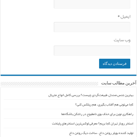
ایمیل
*
وب‌ سایت
آخرین مطالب سایت
بهترین جنس صندل طبیعت‌گردی چیست؟ بررسی کامل انواع متریال
کجا می‌تونی هم آفتاب بگیری، هم ریلکس کنی؟
راهکاری نوین برای حذف بوی نامطبوع در رختکن باشگاه‌ها
استخر روباز تهران کجا بریم؟ معرفی لوکس‌ترین استخرهای پایتخت
تولید کننده بویلر روغن داغ ، ساخت دیگ روغن داغ