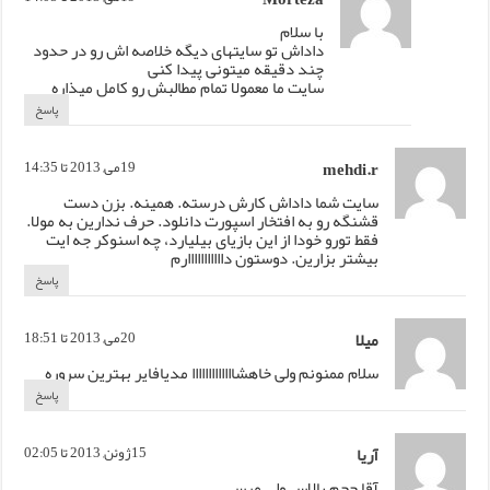
با سلام
داداش تو سایتهای دیگه خلاصه اش رو در حدود
چند دقیقه میتونی پیدا کنی
سایت ما معمولا تمام مطالبش رو کامل میذاره
پاسخ
mehdi.r
19می, 2013 تا 14:35
سایت شما داداش کارش درسته. همینه. بزن دست
قشنگه رو به افتخار اسپورت دانلود. حرف ندارین به مولا.
فقط تورو خودا از این بازیای بیلیارد، چه اسنوکر جه ایت
بیشتر بزارین. دوستون دااااااااااارم
پاسخ
میلا
20می, 2013 تا 18:51
سلام ممنونم ولی خاهشااااااااااااا مدیافایر بهترین سروره
پاسخ
آریا
15ژوئن, 2013 تا 02:05
آقا حجم بالاس ولی مرسی