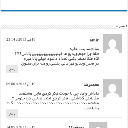
۶ نظرات
amir
18می, 2013 تا 23:14
سلام،سایتت عالیه
فقط چرا حجم ویدیو ها خیلیییییییییییییی بالاس؟؟؟؟
اگه مثلا نصف بکنی تعداد دانلود خیلی بالا میره
در ضمن ویدیو قهرمانی چلسی رو هم بزار،ممنون
پاسخ
محمدرضا
19می, 2013 تا 09:00
داداش واقعا چی با خودت فکر کردی فایل هشتصد
مگابایتی گذاشتی . فکر کردی اینجا کجاس کره جنوبی ؟
هشتصددددددددددددددددددددددددددددددد مگ ؟
یا ابلفض
پاسخ
Morteza
19می, 2013 تا 14:05