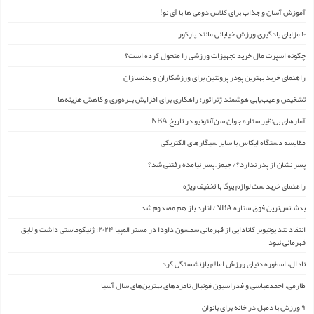
آموزش آسان و جذاب برای کلاس دومی ها با آی نو!
۱۰ مزایای یادگیری ورزش خیابانی مانند پارکور
چگونه اسپرت مال خرید تجهیزات ورزشی را متحول کرده است؟
راهنمای خرید بهترین پودر پروتئین برای ورزشکاران و بدنسازان
تشخیص و عیب‌یابی هوشمند ژنراتور: راهکاری برای افزایش بهره‌وری و کاهش هزینه‌ها
آمارهای بی‌نظیر ستاره جوان سن‌آنتونیو در تاریخ NBA
مقایسه دستگاه ایکاس با سایر سیگارهای الکتریکی
پسر نشان از پدر ندارد؟/ جیمز ِ پسر نیامده رفتنی شد؟
راهنمای خرید ست لوازم یوگا با تخفیف ویژه
بدشانس‌ترین فوق ستاره NBA/ لنارد باز هم مصدوم شد
انتقاد تند یوتیوبر کانادایی از قهرمانی سمسون داودا در مستر المپیا ۲۰۲۴: ژنیکوماستی داشت و لایق
قهرمانی نبود
نادال، اسطوره دنیای ورزش اعلام بازنشستگی کرد
طارمی، احمدعباسی و فدراسیون فوتبال نامزدهای بهترین‌های سال آسیا
۹ ورزش با دمبل در خانه برای بانوان