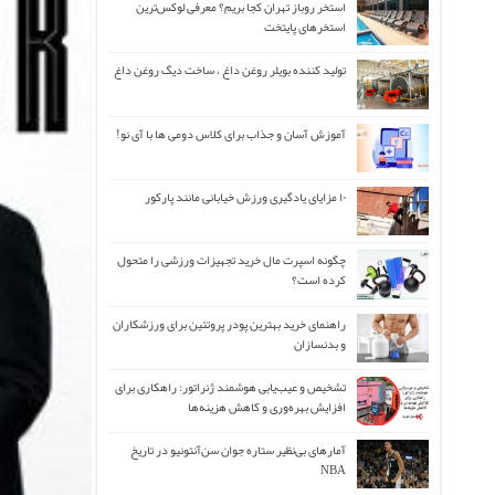
استخر روباز تهران کجا بریم؟ معرفی لوکس‌ترین
استخرهای پایتخت
تولید کننده بویلر روغن داغ ، ساخت دیگ روغن داغ
آموزش آسان و جذاب برای کلاس دومی ها با آی نو!
۱۰ مزایای یادگیری ورزش خیابانی مانند پارکور
چگونه اسپرت مال خرید تجهیزات ورزشی را متحول
کرده است؟
راهنمای خرید بهترین پودر پروتئین برای ورزشکاران
و بدنسازان
تشخیص و عیب‌یابی هوشمند ژنراتور: راهکاری برای
افزایش بهره‌وری و کاهش هزینه‌ها
آمارهای بی‌نظیر ستاره جوان سن‌آنتونیو در تاریخ
NBA