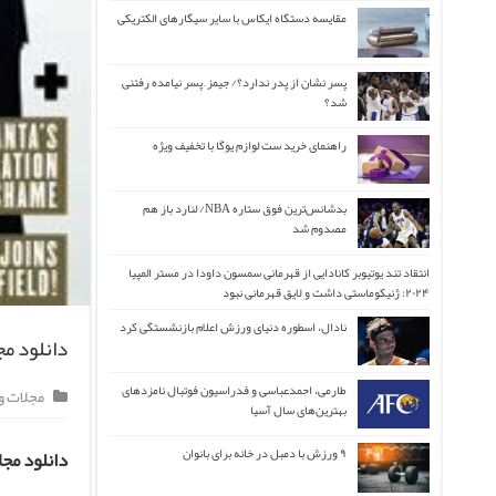
مقایسه دستگاه ایکاس با سایر سیگارهای الکتریکی
پسر نشان از پدر ندارد؟/ جیمز ِ پسر نیامده رفتنی
شد؟
راهنمای خرید ست لوازم یوگا با تخفیف ویژه
بدشانس‌ترین فوق ستاره NBA/ لنارد باز هم
مصدوم شد
انتقاد تند یوتیوبر کانادایی از قهرمانی سمسون داودا در مستر المپیا
۲۰۲۴: ژنیکوماستی داشت و لایق قهرمانی نبود
نادال، اسطوره دنیای ورزش اعلام بازنشستگی کرد
دانلود مجله FourFourTwo /جدیدترین شما
طارمی، احمدعباسی و فدراسیون فوتبال نامزدهای
مجلات 
بهترین‌های سال آسیا
۹ ورزش با دمبل در خانه برای بانوان
دانلود مج