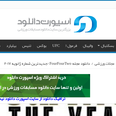
بسکتبال
والیبال
فرمول ۱
UFC
بوکس
تنیس
بیلیارد
م
مجلات ورزشی
/
دانلود مجله FourFourTwo /جدیدترین شماره ژانویه ۲۰۱۷
ترافیک دانلود از سایت اسپورت دانلود نی