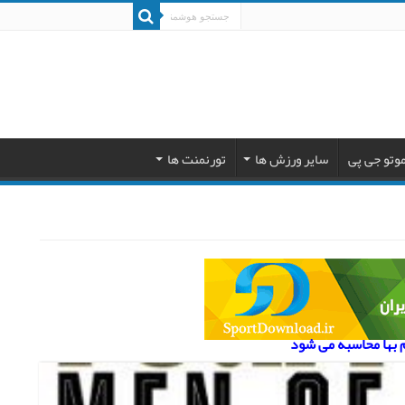
وتو جی پی
سایر ورزش ها
تورنمنت ها
م بها محاسبه می شود