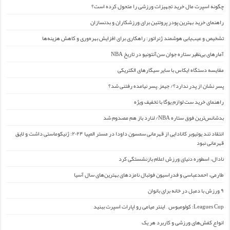
چگونه اسپرت مال خرید تجهیزات ورزشی را متحول کرده است؟
راهنمای خرید بهترین پودر پروتئین برای ورزشکاران و بدنسازان
تشخیص و عیب‌یابی هوشمند ژنراتور: راهکاری برای افزایش بهره‌وری و کاهش هزینه‌ها
آمارهای بی‌نظیر ستاره جوان سن‌آنتونیو در تاریخ NBA
مقایسه دستگاه ایکاس با سایر سیگارهای الکتریکی
پسر نشان از پدر ندارد؟/ جیمز ِ پسر نیامده رفتنی شد؟
راهنمای خرید ست لوازم یوگا با تخفیف ویژه
بدشانس‌ترین فوق ستاره NBA/ لنارد باز هم مصدوم شد
انتقاد تند یوتیوبر کانادایی از قهرمانی سمسون داودا در مستر المپیا ۲۰۲۴: ژنیکوماستی داشت و لایق
قهرمانی نبود
نادال، اسطوره دنیای ورزش اعلام بازنشستگی کرد
طارمی، احمدعباسی و فدراسیون فوتبال نامزدهای بهترین‌های سال آسیا
۹ ورزش با دمبل در خانه برای بانوان
Leagues Cup: کولومبوس – اینتر میامی رو اپارات اسپرت ببنید
انواع کفش‌های ورزشی و کاربرد هر یک