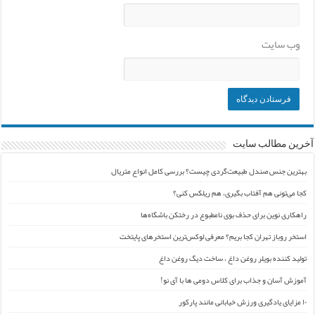
وب‌ سایت
آخرین مطالب سایت
بهترین جنس صندل طبیعت‌گردی چیست؟ بررسی کامل انواع متریال
کجا می‌تونی هم آفتاب بگیری، هم ریلکس کنی؟
راهکاری نوین برای حذف بوی نامطبوع در رختکن باشگاه‌ها
استخر روباز تهران کجا بریم؟ معرفی لوکس‌ترین استخرهای پایتخت
تولید کننده بویلر روغن داغ ، ساخت دیگ روغن داغ
آموزش آسان و جذاب برای کلاس دومی ها با آی نو!
۱۰ مزایای یادگیری ورزش خیابانی مانند پارکور