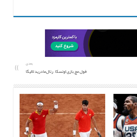
بعدی
فول مچ بازی اوئسکا – رئال‌مادرید لالیگا