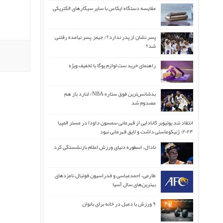
مقایسه دستگاه ایکاس با سایر سیگارهای الکتریکی
پسر نشان از پدر ندارد؟/ جیمز ِ پسر نیامده رفتنی
شد؟
راهنمای خرید ست لوازم یوگا با تخفیف ویژه
بدشانس‌ترین فوق ستاره NBA/ لنارد باز هم
مصدوم شد
انتقاد تند یوتیوبر کانادایی از قهرمانی سمسون داودا در مستر المپیا
۲۰۲۴: ژنیکوماستی داشت و لایق قهرمانی نبود
نادال، اسطوره دنیای ورزش اعلام بازنشستگی کرد
طارمی، احمدعباسی و فدراسیون فوتبال نامزدهای
بهترین‌های سال آسیا
۹ ورزش با دمبل در خانه برای بانوان