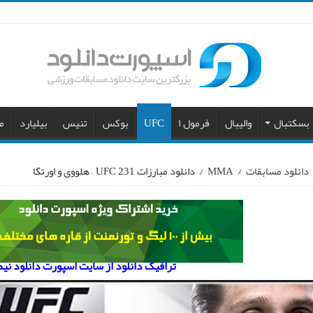
بسکتبال
والیبال
فرمول ۱
UFC
بوکس
تنیس
بیلیارد
م
دانلود مسابقات
/
MMA
/
دانلود مبارزات UFC 231 – هلووی و اورتگا
ترافیک دانلود از سایت اسپورت دانلود نی