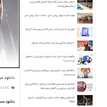
استخر روباز تهران کجا بریم؟ معرفی لوکس‌ترین
استخرهای پایتخت
تولید کننده بویلر روغن داغ ، ساخت دیگ روغن داغ
آموزش آسان و جذاب برای کلاس دومی ها با آی نو!
۱۰ مزایای یادگیری ورزش خیابانی مانند پارکور
چگونه اسپرت مال خرید تجهیزات ورزشی را متحول
کرده است؟
راهنمای خرید بهترین پودر پروتئین برای ورزشکاران
و بدنسازان
دانلود مبارزات UFC 231 
تشخیص و عیب‌یابی هوشمند ژنراتور: راهکاری برای
A
,
UFC
افزایش بهره‌وری و کاهش هزینه‌ها
آمارهای بی‌نظیر ستاره جوان سن‌آنتونیو در تاریخ
دانلود مسابقات یواف سی ۲۰۱۸ مبا
NBA