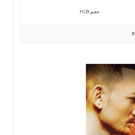
حجم:۲GB