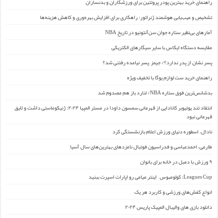
راهنمای خرید بهترین پودر پروتئین برای ورزشکاران و بدنسازان
تشخیص و عیب‌یابی هوشمند ژنراتور: راهکاری برای افزایش بهره‌وری و کاهش هزینه‌ها
آمارهای بی‌نظیر ستاره جوان سن‌آنتونیو در تاریخ NBA
مقایسه دستگاه ایکاس با سایر سیگارهای الکتریکی
پسر نشان از پدر ندارد؟/ جیمز ِ پسر نیامده رفتنی شد؟
راهنمای خرید ست لوازم یوگا با تخفیف ویژه
بدشانس‌ترین فوق ستاره NBA/ لنارد باز هم مصدوم شد
انتقاد تند یوتیوبر کانادایی از قهرمانی سمسون داودا در مستر المپیا ۲۰۲۴: ژنیکوماستی داشت و لایق
قهرمانی نبود
نادال، اسطوره دنیای ورزش اعلام بازنشستگی کرد
طارمی، احمدعباسی و فدراسیون فوتبال نامزدهای بهترین‌های سال آسیا
۹ ورزش با دمبل در خانه برای بانوان
Leagues Cup: کولومبوس – اینتر میامی رو اپارات اسپرت ببنید
انواع کفش‌های ورزشی و کاربرد هر یک
دانلود بازی های والیبال المپیک پاریس ۲۰۲۴