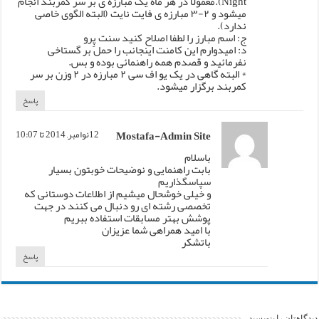
Night).معمولا در هر ماه یک مبارزه ی بر سر کمربند انجام
میشود و ۲-۳ مبارزه ی فایت نایت (البته الگوی خاصی
ندارد).
ج: اسم مبارز را لطفا اصلاح کنید سنت پِِرو
د: امیدوارم این کامنت اینجانب را حمل بر گستاخی
نفرمائید و قصدم همه راهنمائی بوده و بس.
* البته گاهی در یک یو اف سی ۲ مبارزه در ۲ وزن بر سر
کمربند برگزار میشود.
پاسخ
Mostafa-Admin Site
12نوامبر, 2014 تا 10:07
باسلام
بابت راهنمایی و نوضیحات خوبتون بسیار
سپاسگذاریم
و خیلی خوشحال میشیم از اطلاعات دوستانی که
تخصصی رشته ای رو دنبال می کنند در جهت
پوشش بهتر مسابقات استفاده ببریم
با امید همراهی شما عزیزان
باتشکر
پاسخ