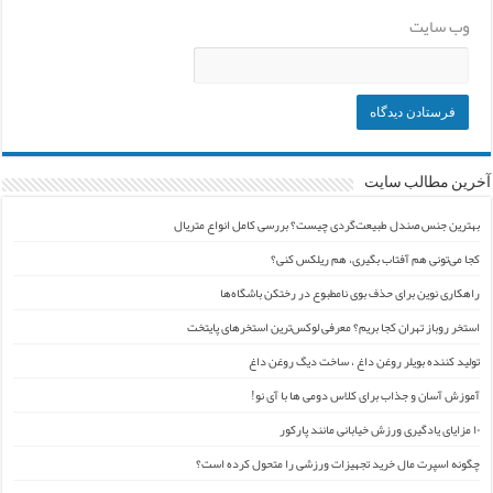
وب‌ سایت
آخرین مطالب سایت
بهترین جنس صندل طبیعت‌گردی چیست؟ بررسی کامل انواع متریال
کجا می‌تونی هم آفتاب بگیری، هم ریلکس کنی؟
راهکاری نوین برای حذف بوی نامطبوع در رختکن باشگاه‌ها
استخر روباز تهران کجا بریم؟ معرفی لوکس‌ترین استخرهای پایتخت
تولید کننده بویلر روغن داغ ، ساخت دیگ روغن داغ
آموزش آسان و جذاب برای کلاس دومی ها با آی نو!
۱۰ مزایای یادگیری ورزش خیابانی مانند پارکور
چگونه اسپرت مال خرید تجهیزات ورزشی را متحول کرده است؟