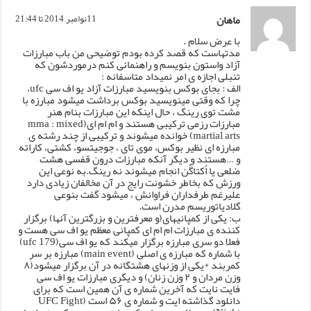
ماهان
11نوامبر, 2014 تا 21:44
با عرض سلام .
مدتهاست که قصد کرده بودم توضیحی من باب مبارزات
آزاد واستون بنویسم و راهنمائی کنم درموردشون که
تنبلی اجازه ی امر نمیداد متاسفانه :
الف : بجای بوکس بنویسید مبارزات آزاد یو اف سی ufc،
چرا که وقتی مینویسید بوکس برداشت میشود مبارزه با
مشت توی رینگ ، حال اینکه این مبارزات بنام هنر
مبارزات رزمی ترکیبی هستند و ام ام ای(mma : mixed
martial arts) خوانده میشوند و ترکیبی از چند رشته ی
مبارزه ای نظیر بوکس، موی تای ، جوجیتسو، کشتی، کاراته
و …هستند و دیگر آنکه مبارزات درون قفسی هشت
ضلعی یا اُکتاگُن انجام میشوند نه رینگ.به نوعی این
ورزش که بخاطر خشونت رایج در آن مخالفان زیادی دارد
علیرغم طرفداران فراوانش ، میشود گفت بنوعی
گلادیاتوریسم مدرن است.
ب: یکی از کمپانیهای(و معرفترین و بزرگترین آنها) برگزار
کننده ی مبارزات ام ام ای کمپانی معظم یو اف سی هست و
فعلا دو سری مبارزه برگزار میکند که یو اف سی(ufc 179)
با شماره که مبارزه ی اصلی (main event) مبارزه بر سر
کمربند *یکی از وزنهای هشتگانه در آن برگزار میشود(۸
وزن مردان و ۲ وزن زنان) و دیگری مبارزات یو اف سی
فایت نایت که آخرین شماره ی آن همین است که برای
دانلود گذاشته ایت و شماره ی ۵۶ است (UFC Fight