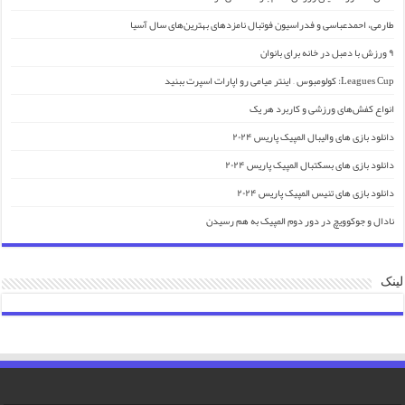
طارمی، احمدعباسی و فدراسیون فوتبال نامزدهای بهترین‌های سال آسیا
۹ ورزش با دمبل در خانه برای بانوان
Leagues Cup: کولومبوس – اینتر میامی رو اپارات اسپرت ببنید
انواع کفش‌های ورزشی و کاربرد هر یک
دانلود بازی های والیبال المپیک پاریس ۲۰۲۴
دانلود بازی های بسکتبال المپیک پاریس ۲۰۲۴
دانلود بازی های تنیس المپیک پاریس ۲۰۲۴
نادال و جوکوویچ در دور دوم المپیک به هم رسیدن
لینک