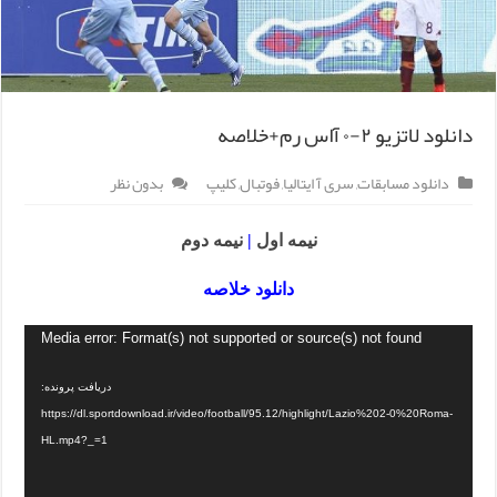
دانلود لاتزیو ۲-۰ آاس رم+خلاصه
دانلود مسابقات
,
سری آ ایتالیا
,
فوتبال
,
کلیپ
بدون نظر
نیمه اول
|
نیمه دوم
دانلود خلاصه
Media error: Format(s) not supported or source(s) not found
دریافت پرونده:
https://dl.sportdownload.ir/video/football/95.12/highlight/Lazio%202-0%20Roma-
HL.mp4?_=1