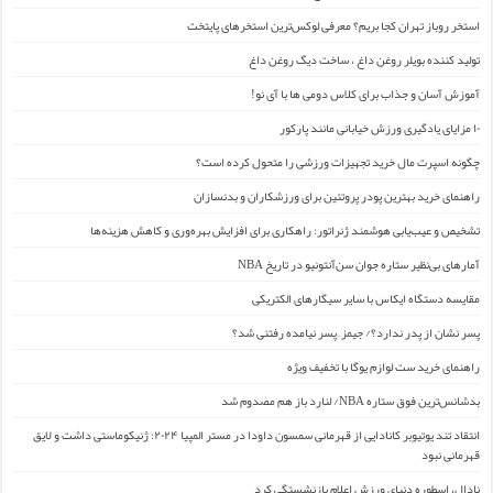
استخر روباز تهران کجا بریم؟ معرفی لوکس‌ترین استخرهای پایتخت
تولید کننده بویلر روغن داغ ، ساخت دیگ روغن داغ
آموزش آسان و جذاب برای کلاس دومی ها با آی نو!
۱۰ مزایای یادگیری ورزش خیابانی مانند پارکور
چگونه اسپرت مال خرید تجهیزات ورزشی را متحول کرده است؟
راهنمای خرید بهترین پودر پروتئین برای ورزشکاران و بدنسازان
تشخیص و عیب‌یابی هوشمند ژنراتور: راهکاری برای افزایش بهره‌وری و کاهش هزینه‌ها
آمارهای بی‌نظیر ستاره جوان سن‌آنتونیو در تاریخ NBA
مقایسه دستگاه ایکاس با سایر سیگارهای الکتریکی
پسر نشان از پدر ندارد؟/ جیمز ِ پسر نیامده رفتنی شد؟
راهنمای خرید ست لوازم یوگا با تخفیف ویژه
بدشانس‌ترین فوق ستاره NBA/ لنارد باز هم مصدوم شد
انتقاد تند یوتیوبر کانادایی از قهرمانی سمسون داودا در مستر المپیا ۲۰۲۴: ژنیکوماستی داشت و لایق
قهرمانی نبود
نادال، اسطوره دنیای ورزش اعلام بازنشستگی کرد