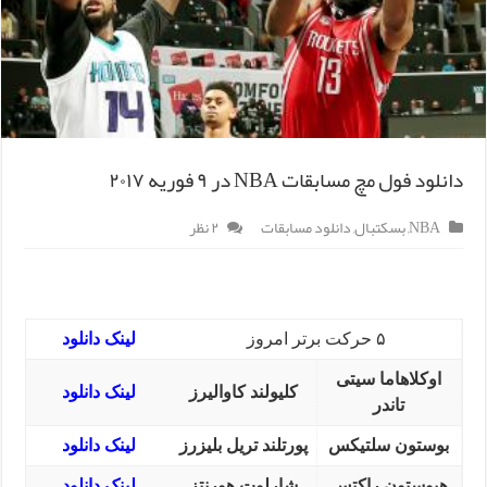
دانلود فول مچ مسابقات NBA در ۹ فوریه ۲۰۱۷
NBA
,
بسکتبال
,
دانلود مسابقات
۲ نظر
۵ حرکت برتر امروز
لینک دانلود
اوکلاهاما سیتی
کلیولند کاوالیرز
لینک دانلود
تاندر
بوستون سلتیکس
پورتلند تریل بلیزرز
لینک دانلود
هیوستون راکتس
شارلوت هورنتز
لینک دانلود