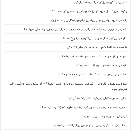
۱۰ مزایای یادگیری ورزش خیابانی مانند پارکور
چگونه اسپرت مال خرید تجهیزات ورزشی را متحول کرده است؟
راهنمای خرید بهترین پودر پروتئین برای ورزشکاران و بدنسازان
تشخیص و عیب‌یابی هوشمند ژنراتور: راهکاری برای افزایش بهره‌وری و کاهش هزینه‌ها
آمارهای بی‌نظیر ستاره جوان سن‌آنتونیو در تاریخ NBA
مقایسه دستگاه ایکاس با سایر سیگارهای الکتریکی
پسر نشان از پدر ندارد؟/ جیمز ِ پسر نیامده رفتنی شد؟
راهنمای خرید ست لوازم یوگا با تخفیف ویژه
بدشانس‌ترین فوق ستاره NBA/ لنارد باز هم مصدوم شد
انتقاد تند یوتیوبر کانادایی از قهرمانی سمسون داودا در مستر المپیا ۲۰۲۴: ژنیکوماستی داشت و لایق
قهرمانی نبود
نادال، اسطوره دنیای ورزش اعلام بازنشستگی کرد
طارمی، احمدعباسی و فدراسیون فوتبال نامزدهای بهترین‌های سال آسیا
۹ ورزش با دمبل در خانه برای بانوان
Leagues Cup: کولومبوس – اینتر میامی رو اپارات اسپرت ببنید