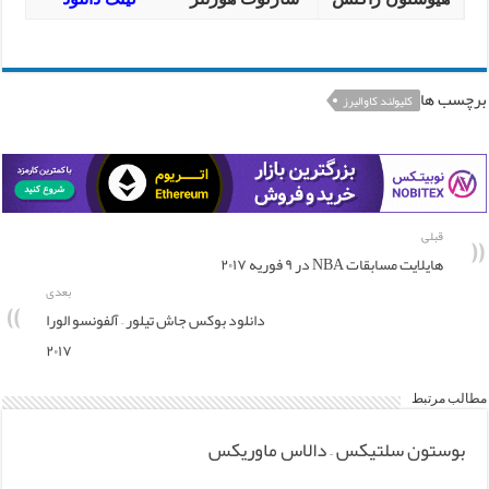
برچسب ها
کلیولند کاوالیرز
قبلی
هایلایت مسابقات NBA در ۹ فوریه ۲۰۱۷
بعدی
دانلود بوکس جاش تیلور – آلفونسو الورا
۲۰۱۷
مطالب مرتبط
بوستون سلتیکس – دالاس ماوریکس