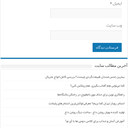
ایمیل
*
وب‌ سایت
آخرین مطالب سایت
بهترین جنس صندل طبیعت‌گردی چیست؟ بررسی کامل انواع متریال
کجا می‌تونی هم آفتاب بگیری، هم ریلکس کنی؟
راهکاری نوین برای حذف بوی نامطبوع در رختکن باشگاه‌ها
استخر روباز تهران کجا بریم؟ معرفی لوکس‌ترین استخرهای پایتخت
تولید کننده بویلر روغن داغ ، ساخت دیگ روغن داغ
آموزش آسان و جذاب برای کلاس دومی ها با آی نو!