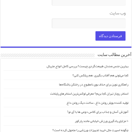
وب‌ سایت
آخرین مطالب سایت
بهترین جنس صندل طبیعت‌گردی چیست؟ بررسی کامل انواع متریال
کجا می‌تونی هم آفتاب بگیری، هم ریلکس کنی؟
راهکاری نوین برای حذف بوی نامطبوع در رختکن باشگاه‌ها
استخر روباز تهران کجا بریم؟ معرفی لوکس‌ترین استخرهای پایتخت
تولید کننده بویلر روغن داغ ، ساخت دیگ روغن داغ
آموزش آسان و جذاب برای کلاس دومی ها با آی نو!
۱۰ مزایای یادگیری ورزش خیابانی مانند پارکور
چگونه اسپرت مال خرید تجهیزات ورزشی را متحول کرده است؟