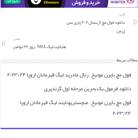
قبلی
دانلود فول مچ آرسنال ۲-۲ پاری سن
ژرمن
بعدی
هایلایت لیگ NBA ، روز ۲۳ نوامبر
مطالب مرتبط
فول مچ بایرن مونیخ – رئال مادرید لیگ قهرمانان اروپا ۲۰۲۳/۲۴
دانلود فرمول یک بحرین مرحله اول گرندپری
فول مچ بایرن مونیخ – منچستریونایتد لیگ قهرمانان اروپا
۲۰۲۳/۲۴