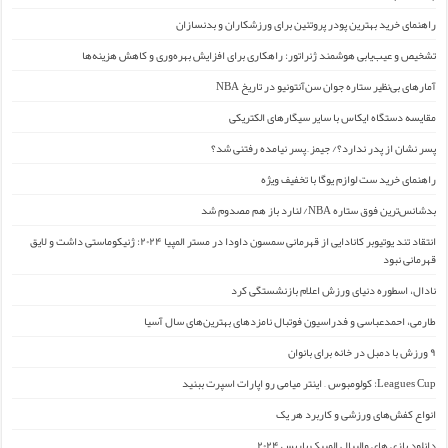
راهنمای خرید بهترین پودر پروتئین برای ورزشکاران و بدنسازان
تشخیص و عیب‌یابی هوشمند ژنراتور: راهکاری برای افزایش بهره‌وری و کاهش هزینه‌ها
آمارهای بی‌نظیر ستاره جوان سن‌آنتونیو در تاریخ NBA
مقایسه دستگاه ایکاس با سایر سیگارهای الکتریکی
پسر نشان از پدر ندارد؟/ جیمز ِ پسر نیامده رفتنی شد؟
راهنمای خرید ست لوازم یوگا با تخفیف ویژه
بدشانس‌ترین فوق ستاره NBA/ لنارد باز هم مصدوم شد
انتقاد تند یوتیوبر کانادایی از قهرمانی سمسون داودا در مستر المپیا ۲۰۲۴: ژنیکوماستی داشت و لایق
قهرمانی نبود
نادال، اسطوره دنیای ورزش اعلام بازنشستگی کرد
طارمی، احمدعباسی و فدراسیون فوتبال نامزدهای بهترین‌های سال آسیا
۹ ورزش با دمبل در خانه برای بانوان
Leagues Cup: کولومبوس – اینتر میامی رو اپارات اسپرت ببنید
انواع کفش‌های ورزشی و کاربرد هر یک
دانلود بازی های والیبال المپیک پاریس ۲۰۲۴