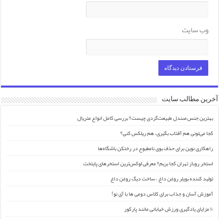
وب‌ سایت
آخرین مطالب سایت
بهترین جنس صندل طبیعت‌گردی چیست؟ بررسی کامل انواع متریال
کجا می‌تونی هم آفتاب بگیری، هم ریلکس کنی؟
راهکاری نوین برای حذف بوی نامطبوع در رختکن باشگاه‌ها
استخر روباز تهران کجا بریم؟ معرفی لوکس‌ترین استخرهای پایتخت
تولید کننده بویلر روغن داغ ، ساخت دیگ روغن داغ
آموزش آسان و جذاب برای کلاس دومی ها با آی نو!
۱۰ مزایای یادگیری ورزش خیابانی مانند پارکور