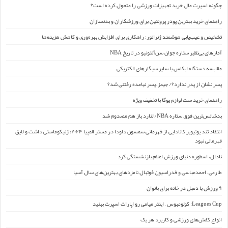
چگونه اسپرت مال خرید تجهیزات ورزشی را متحول کرده است؟
راهنمای خرید بهترین پودر پروتئین برای ورزشکاران و بدنسازان
تشخیص و عیب‌یابی هوشمند ژنراتور: راهکاری برای افزایش بهره‌وری و کاهش هزینه‌ها
آمارهای بی‌نظیر ستاره جوان سن‌آنتونیو در تاریخ NBA
مقایسه دستگاه ایکاس با سایر سیگارهای الکتریکی
پسر نشان از پدر ندارد؟/ جیمز ِ پسر نیامده رفتنی شد؟
راهنمای خرید ست لوازم یوگا با تخفیف ویژه
بدشانس‌ترین فوق ستاره NBA/ لنارد باز هم مصدوم شد
انتقاد تند یوتیوبر کانادایی از قهرمانی سمسون داودا در مستر المپیا ۲۰۲۴: ژنیکوماستی داشت و لایق
قهرمانی نبود
نادال، اسطوره دنیای ورزش اعلام بازنشستگی کرد
طارمی، احمدعباسی و فدراسیون فوتبال نامزدهای بهترین‌های سال آسیا
۹ ورزش با دمبل در خانه برای بانوان
Leagues Cup: کولومبوس – اینتر میامی رو اپارات اسپرت ببنید
انواع کفش‌های ورزشی و کاربرد هر یک