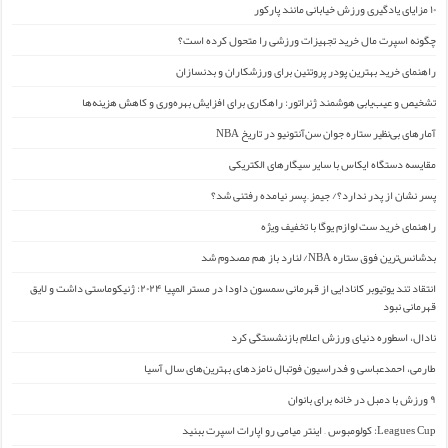
۱۰ مزایای یادگیری ورزش خیابانی مانند پارکور
چگونه اسپرت مال خرید تجهیزات ورزشی را متحول کرده است؟
راهنمای خرید بهترین پودر پروتئین برای ورزشکاران و بدنسازان
تشخیص و عیب‌یابی هوشمند ژنراتور: راهکاری برای افزایش بهره‌وری و کاهش هزینه‌ها
آمارهای بی‌نظیر ستاره جوان سن‌آنتونیو در تاریخ NBA
مقایسه دستگاه ایکاس با سایر سیگارهای الکتریکی
پسر نشان از پدر ندارد؟/ جیمز ِ پسر نیامده رفتنی شد؟
راهنمای خرید ست لوازم یوگا با تخفیف ویژه
بدشانس‌ترین فوق ستاره NBA/ لنارد باز هم مصدوم شد
انتقاد تند یوتیوبر کانادایی از قهرمانی سمسون داودا در مستر المپیا ۲۰۲۴: ژنیکوماستی داشت و لایق
قهرمانی نبود
نادال، اسطوره دنیای ورزش اعلام بازنشستگی کرد
طارمی، احمدعباسی و فدراسیون فوتبال نامزدهای بهترین‌های سال آسیا
۹ ورزش با دمبل در خانه برای بانوان
Leagues Cup: کولومبوس – اینتر میامی رو اپارات اسپرت ببنید