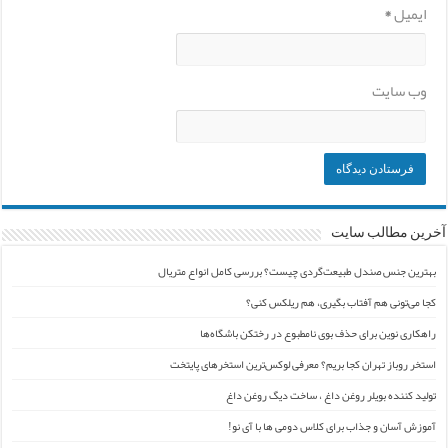
ایمیل
*
وب‌ سایت
آخرین مطالب سایت
بهترین جنس صندل طبیعت‌گردی چیست؟ بررسی کامل انواع متریال
کجا می‌تونی هم آفتاب بگیری، هم ریلکس کنی؟
راهکاری نوین برای حذف بوی نامطبوع در رختکن باشگاه‌ها
استخر روباز تهران کجا بریم؟ معرفی لوکس‌ترین استخرهای پایتخت
تولید کننده بویلر روغن داغ ، ساخت دیگ روغن داغ
آموزش آسان و جذاب برای کلاس دومی ها با آی نو!