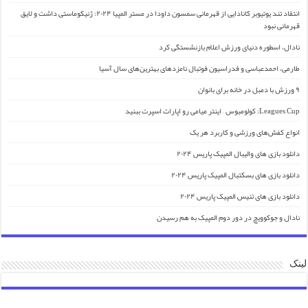
انتقاد تند یوتیوبر کانادایی از قهرمانی سمسون داودا در مستر المپیا ۲۰۲۴: ژنیکوماستی داشت و لایق
قهرمانی نبود
نادال، اسطوره دنیای ورزش اعلام بازنشستگی کرد
طارمی، احمدعباسی و فدراسیون فوتبال نامزدهای بهترین‌های سال آسیا
۹ ورزش با دمبل در خانه برای بانوان
Leagues Cup: کولومبوس – اینتر میامی رو اپارات اسپرت ببنید
انواع کفش‌های ورزشی و کاربرد هر یک
دانلود بازی های والیبال المپیک پاریس ۲۰۲۴
دانلود بازی های بسکتبال المپیک پاریس ۲۰۲۴
دانلود بازی های تنیس المپیک پاریس ۲۰۲۴
نادال و جوکوویچ در دور دوم المپیک به هم رسیدن
لینک