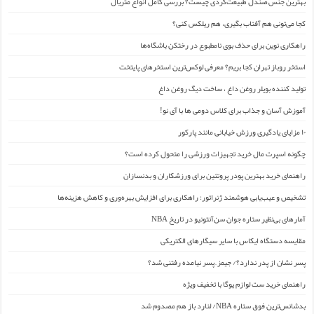
بهترین جنس صندل طبیعت‌گردی چیست؟ بررسی کامل انواع متریال
کجا می‌تونی هم آفتاب بگیری، هم ریلکس کنی؟
راهکاری نوین برای حذف بوی نامطبوع در رختکن باشگاه‌ها
استخر روباز تهران کجا بریم؟ معرفی لوکس‌ترین استخرهای پایتخت
تولید کننده بویلر روغن داغ ، ساخت دیگ روغن داغ
آموزش آسان و جذاب برای کلاس دومی ها با آی نو!
۱۰ مزایای یادگیری ورزش خیابانی مانند پارکور
چگونه اسپرت مال خرید تجهیزات ورزشی را متحول کرده است؟
راهنمای خرید بهترین پودر پروتئین برای ورزشکاران و بدنسازان
تشخیص و عیب‌یابی هوشمند ژنراتور: راهکاری برای افزایش بهره‌وری و کاهش هزینه‌ها
آمارهای بی‌نظیر ستاره جوان سن‌آنتونیو در تاریخ NBA
مقایسه دستگاه ایکاس با سایر سیگارهای الکتریکی
پسر نشان از پدر ندارد؟/ جیمز ِ پسر نیامده رفتنی شد؟
راهنمای خرید ست لوازم یوگا با تخفیف ویژه
بدشانس‌ترین فوق ستاره NBA/ لنارد باز هم مصدوم شد