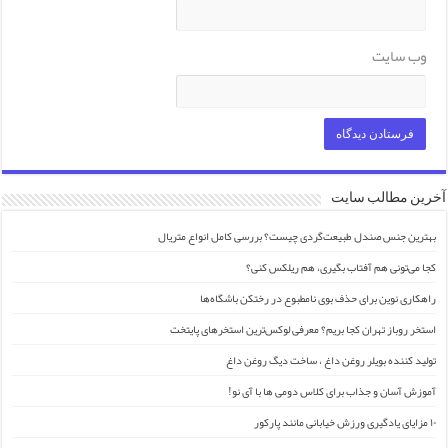
وب‌ سایت
آخرین مطالب سایت
بهترین جنس صندل طبیعت‌گردی چیست؟ بررسی کامل انواع متریال
کجا می‌تونی هم آفتاب بگیری، هم ریلکس کنی؟
راهکاری نوین برای حذف بوی نامطبوع در رختکن باشگاه‌ها
استخر روباز تهران کجا بریم؟ معرفی لوکس‌ترین استخرهای پایتخت
تولید کننده بویلر روغن داغ ، ساخت دیگ روغن داغ
آموزش آسان و جذاب برای کلاس دومی ها با آی نو!
۱۰ مزایای یادگیری ورزش خیابانی مانند پارکور