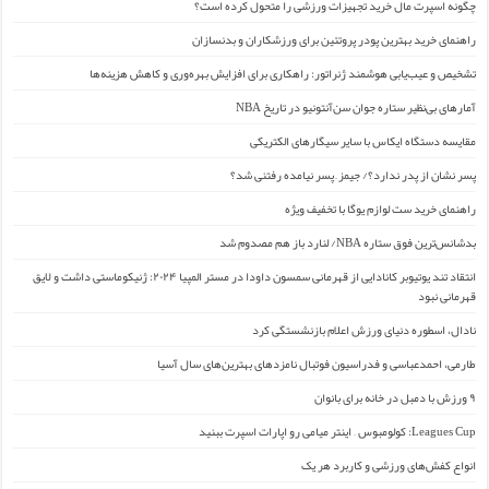
چگونه اسپرت مال خرید تجهیزات ورزشی را متحول کرده است؟
راهنمای خرید بهترین پودر پروتئین برای ورزشکاران و بدنسازان
تشخیص و عیب‌یابی هوشمند ژنراتور: راهکاری برای افزایش بهره‌وری و کاهش هزینه‌ها
آمارهای بی‌نظیر ستاره جوان سن‌آنتونیو در تاریخ NBA
مقایسه دستگاه ایکاس با سایر سیگارهای الکتریکی
پسر نشان از پدر ندارد؟/ جیمز ِ پسر نیامده رفتنی شد؟
راهنمای خرید ست لوازم یوگا با تخفیف ویژه
بدشانس‌ترین فوق ستاره NBA/ لنارد باز هم مصدوم شد
انتقاد تند یوتیوبر کانادایی از قهرمانی سمسون داودا در مستر المپیا ۲۰۲۴: ژنیکوماستی داشت و لایق
قهرمانی نبود
نادال، اسطوره دنیای ورزش اعلام بازنشستگی کرد
طارمی، احمدعباسی و فدراسیون فوتبال نامزدهای بهترین‌های سال آسیا
۹ ورزش با دمبل در خانه برای بانوان
Leagues Cup: کولومبوس – اینتر میامی رو اپارات اسپرت ببنید
انواع کفش‌های ورزشی و کاربرد هر یک