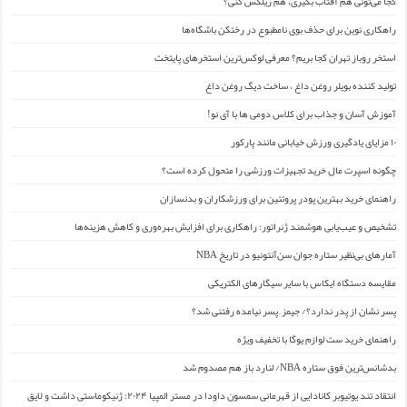
کجا می‌تونی هم آفتاب بگیری، هم ریلکس کنی؟
راهکاری نوین برای حذف بوی نامطبوع در رختکن باشگاه‌ها
استخر روباز تهران کجا بریم؟ معرفی لوکس‌ترین استخرهای پایتخت
تولید کننده بویلر روغن داغ ، ساخت دیگ روغن داغ
آموزش آسان و جذاب برای کلاس دومی ها با آی نو!
۱۰ مزایای یادگیری ورزش خیابانی مانند پارکور
چگونه اسپرت مال خرید تجهیزات ورزشی را متحول کرده است؟
راهنمای خرید بهترین پودر پروتئین برای ورزشکاران و بدنسازان
تشخیص و عیب‌یابی هوشمند ژنراتور: راهکاری برای افزایش بهره‌وری و کاهش هزینه‌ها
آمارهای بی‌نظیر ستاره جوان سن‌آنتونیو در تاریخ NBA
مقایسه دستگاه ایکاس با سایر سیگارهای الکتریکی
پسر نشان از پدر ندارد؟/ جیمز ِ پسر نیامده رفتنی شد؟
راهنمای خرید ست لوازم یوگا با تخفیف ویژه
بدشانس‌ترین فوق ستاره NBA/ لنارد باز هم مصدوم شد
انتقاد تند یوتیوبر کانادایی از قهرمانی سمسون داودا در مستر المپیا ۲۰۲۴: ژنیکوماستی داشت و لایق