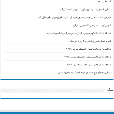
قهرمانی نبود
نادال، اسطوره دنیای ورزش اعلام بازنشستگی کرد
طارمی، احمدعباسی و فدراسیون فوتبال نامزدهای بهترین‌های سال آسیا
۹ ورزش با دمبل در خانه برای بانوان
Leagues Cup: کولومبوس – اینتر میامی رو اپارات اسپرت ببنید
انواع کفش‌های ورزشی و کاربرد هر یک
دانلود بازی های والیبال المپیک پاریس ۲۰۲۴
دانلود بازی های بسکتبال المپیک پاریس ۲۰۲۴
دانلود بازی های تنیس المپیک پاریس ۲۰۲۴
نادال و جوکوویچ در دور دوم المپیک به هم رسیدن
لینک