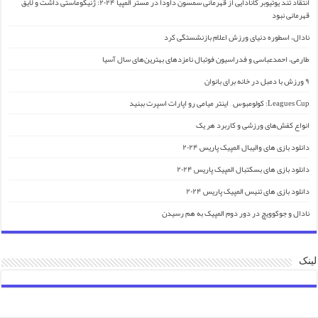
انتقاد تند یوتیوبر کانادایی از قهرمانی سمسون داودا در مستر المپیا ۲۰۲۴: ژنیکوماستی داشت و لایق
قهرمانی نبود
نادال، اسطوره دنیای ورزش اعلام بازنشستگی کرد
طارمی، احمدعباسی و فدراسیون فوتبال نامزدهای بهترین‌های سال آسیا
۹ ورزش با دمبل در خانه برای بانوان
Leagues Cup: کولومبوس – اینتر میامی رو اپارات اسپرت ببنید
انواع کفش‌های ورزشی و کاربرد هر یک
دانلود بازی های والیبال المپیک پاریس ۲۰۲۴
دانلود بازی های بسکتبال المپیک پاریس ۲۰۲۴
دانلود بازی های تنیس المپیک پاریس ۲۰۲۴
نادال و جوکوویچ در دور دوم المپیک به هم رسیدن
لینک