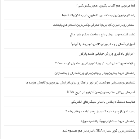
کجا می‌تونی هم آفتاب بگیری، هم ریلکس کنی؟
راهکاری نوین برای حذف بوی نامطبوع در رختکن باشگاه‌ها
استخر روباز تهران کجا بریم؟ معرفی لوکس‌ترین استخرهای پایتخت
تولید کننده بویلر روغن داغ ، ساخت دیگ روغن داغ
آموزش آسان و جذاب برای کلاس دومی ها با آی نو!
۱۰ مزایای یادگیری ورزش خیابانی مانند پارکور
چگونه اسپرت مال خرید تجهیزات ورزشی را متحول کرده است؟
راهنمای خرید بهترین پودر پروتئین برای ورزشکاران و بدنسازان
تشخیص و عیب‌یابی هوشمند ژنراتور: راهکاری برای افزایش بهره‌وری و کاهش هزینه‌ها
آمارهای بی‌نظیر ستاره جوان سن‌آنتونیو در تاریخ NBA
مقایسه دستگاه ایکاس با سایر سیگارهای الکتریکی
پسر نشان از پدر ندارد؟/ جیمز ِ پسر نیامده رفتنی شد؟
راهنمای خرید ست لوازم یوگا با تخفیف ویژه
بدشانس‌ترین فوق ستاره NBA/ لنارد باز هم مصدوم شد