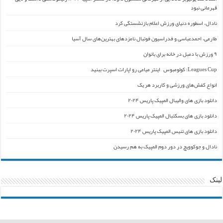
قهرمانی نبود
نادال، اسطوره دنیای ورزش اعلام بازنشستگی کرد
طارمی، احمدعباسی و فدراسیون فوتبال نامزدهای بهترین‌های سال آسیا
۹ ورزش با دمبل در خانه برای بانوان
Leagues Cup: کولومبوس – اینتر میامی رو اپارات اسپرت ببنید
انواع کفش‌های ورزشی و کاربرد هر یک
دانلود بازی های والیبال المپیک پاریس ۲۰۲۴
دانلود بازی های بسکتبال المپیک پاریس ۲۰۲۴
دانلود بازی های تنیس المپیک پاریس ۲۰۲۴
نادال و جوکوویچ در دور دوم المپیک به هم رسیدن
لینک