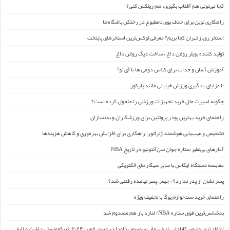
کجا می‌تونی هم آفتاب بگیری، هم ریلکس کنی؟
راهکاری نوین برای حذف بوی نامطبوع در رختکن باشگاه‌ها
استخر روباز تهران کجا بریم؟ معرفی لوکس‌ترین استخرهای پایتخت
تولید کننده بویلر روغن داغ ، ساخت دیگ روغن داغ
آموزش آسان و جذاب برای کلاس دومی ها با آی نو!
۱۰ مزایای یادگیری ورزش خیابانی مانند پارکور
چگونه اسپرت مال خرید تجهیزات ورزشی را متحول کرده است؟
راهنمای خرید بهترین پودر پروتئین برای ورزشکاران و بدنسازان
تشخیص و عیب‌یابی هوشمند ژنراتور: راهکاری برای افزایش بهره‌وری و کاهش هزینه‌ها
آمارهای بی‌نظیر ستاره جوان سن‌آنتونیو در تاریخ NBA
مقایسه دستگاه ایکاس با سایر سیگارهای الکتریکی
پسر نشان از پدر ندارد؟/ جیمز ِ پسر نیامده رفتنی شد؟
راهنمای خرید ست لوازم یوگا با تخفیف ویژه
بدشانس‌ترین فوق ستاره NBA/ لنارد باز هم مصدوم شد
انتقاد تند یوتیوبر کانادایی از قهرمانی سمسون داودا در مستر المپیا ۲۰۲۴: ژنیکوماستی داشت و لایق