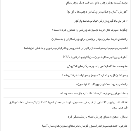
تولید کننده بویلر روغن داغ ، ساخت دیگ روغن داغ
آموزش آسان و جذاب برای کلاس دومی ها با آی نو!
۱۰ مزایای یادگیری ورزش خیابانی مانند پارکور
چگونه اسپرت مال خرید تجهیزات ورزشی را متحول کرده است؟
راهنمای خرید بهترین پودر پروتئین برای ورزشکاران و بدنسازان
تشخیص و عیب‌یابی هوشمند ژنراتور: راهکاری برای افزایش بهره‌وری و کاهش هزینه‌ها
آمارهای بی‌نظیر ستاره جوان سن‌آنتونیو در تاریخ NBA
مقایسه دستگاه ایکاس با سایر سیگارهای الکتریکی
پسر نشان از پدر ندارد؟/ جیمز ِ پسر نیامده رفتنی شد؟
راهنمای خرید ست لوازم یوگا با تخفیف ویژه
بدشانس‌ترین فوق ستاره NBA/ لنارد باز هم مصدوم شد
انتقاد تند یوتیوبر کانادایی از قهرمانی سمسون داودا در مستر المپیا ۲۰۲۴: ژنیکوماستی داشت و لایق
قهرمانی نبود
نادال، اسطوره دنیای ورزش اعلام بازنشستگی کرد
طارمی، احمدعباسی و فدراسیون فوتبال نامزدهای بهترین‌های سال آسیا