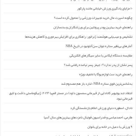
۱۰ مزایای یادگیری ورزش خیابانی مانند پارکور
چگونه اسپرت مال خرید تجهیزات ورزشی را متحول کرده است؟
راهنمای خرید بهترین پودر پروتئین برای ورزشکاران و بدنسازان
تشخیص و عیب‌یابی هوشمند ژنراتور: راهکاری برای افزایش بهره‌وری و کاهش هزینه‌ها
آمارهای بی‌نظیر ستاره جوان سن‌آنتونیو در تاریخ NBA
مقایسه دستگاه ایکاس با سایر سیگارهای الکتریکی
پسر نشان از پدر ندارد؟/ جیمز ِ پسر نیامده رفتنی شد؟
راهنمای خرید ست لوازم یوگا با تخفیف ویژه
بدشانس‌ترین فوق ستاره NBA/ لنارد باز هم مصدوم شد
انتقاد تند یوتیوبر کانادایی از قهرمانی سمسون داودا در مستر المپیا ۲۰۲۴: ژنیکوماستی داشت و لایق
قهرمانی نبود
نادال، اسطوره دنیای ورزش اعلام بازنشستگی کرد
طارمی، احمدعباسی و فدراسیون فوتبال نامزدهای بهترین‌های سال آسیا
۹ ورزش با دمبل در خانه برای بانوان
Leagues Cup: کولومبوس – اینتر میامی رو اپارات اسپرت ببنید