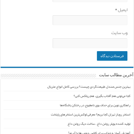
ایمیل
*
وب‌ سایت
آخرین مطالب سایت
بهترین جنس صندل طبیعت‌گردی چیست؟ بررسی کامل انواع متریال
کجا می‌تونی هم آفتاب بگیری، هم ریلکس کنی؟
راهکاری نوین برای حذف بوی نامطبوع در رختکن باشگاه‌ها
استخر روباز تهران کجا بریم؟ معرفی لوکس‌ترین استخرهای پایتخت
تولید کننده بویلر روغن داغ ، ساخت دیگ روغن داغ
آموزش آسان و جذاب برای کلاس دومی ها با آی نو!