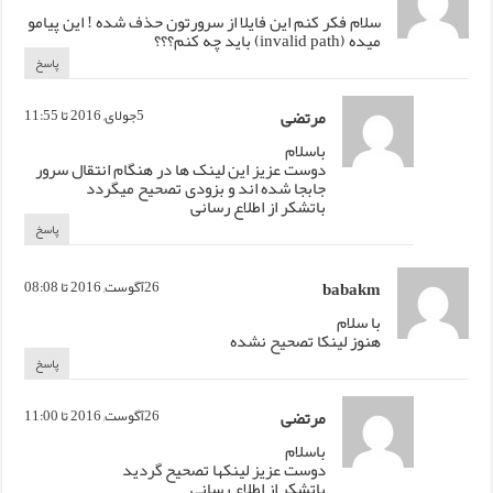
سلام فکر کنم این فایلا از سرورتون حذف شده ! این پیامو
میده (invalid path) باید چه کنم؟؟؟
پاسخ
مرتضی
5جولای, 2016 تا 11:55
باسلام
دوست عزیز این لینک ها در هنگام انتقال سرور
جابجا شده اند و بزودی تصحیح میگردد
باتشکر از اطلاع رسانی
پاسخ
babakm
26آگوست, 2016 تا 08:08
با سلام
هنوز لینکا تصحیح نشده
پاسخ
مرتضی
26آگوست, 2016 تا 11:00
باسلام
دوست عزیز لینکها تصحیح گردید
باتشکر از اطلاع رسانی