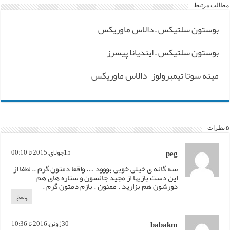
مطالب مرتبط
بوستون سلتیکس – دالاس ماوریکس
بوستون سلتیکس – ایندیانا پیسرز
مینه سوتا تیمبرولوز – دالاس ماوریکس
۵ نظرات
peg
15جولای, 2015 تا 00:10
سه گانه ی خیلی خوبی بووود …. واقعا دمتون گرم .. لطفا از
این دست بازیها از مجید جانسون و ستاره های هم
دورشون هم بزارید . ممنون . بازم دمتون گرم .
پاسخ
babakm
30ژوئن, 2016 تا 10:36