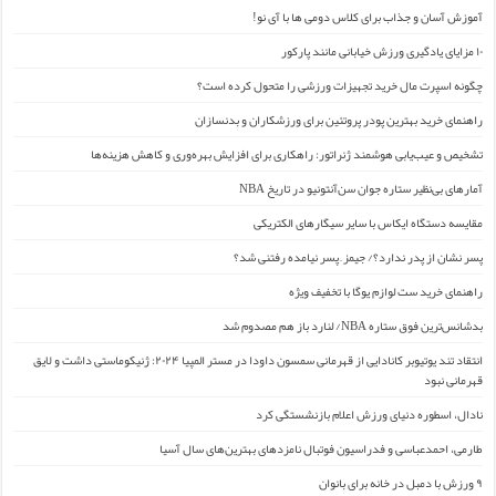
آموزش آسان و جذاب برای کلاس دومی ها با آی نو!
۱۰ مزایای یادگیری ورزش خیابانی مانند پارکور
چگونه اسپرت مال خرید تجهیزات ورزشی را متحول کرده است؟
راهنمای خرید بهترین پودر پروتئین برای ورزشکاران و بدنسازان
تشخیص و عیب‌یابی هوشمند ژنراتور: راهکاری برای افزایش بهره‌وری و کاهش هزینه‌ها
آمارهای بی‌نظیر ستاره جوان سن‌آنتونیو در تاریخ NBA
مقایسه دستگاه ایکاس با سایر سیگارهای الکتریکی
پسر نشان از پدر ندارد؟/ جیمز ِ پسر نیامده رفتنی شد؟
راهنمای خرید ست لوازم یوگا با تخفیف ویژه
بدشانس‌ترین فوق ستاره NBA/ لنارد باز هم مصدوم شد
انتقاد تند یوتیوبر کانادایی از قهرمانی سمسون داودا در مستر المپیا ۲۰۲۴: ژنیکوماستی داشت و لایق
قهرمانی نبود
نادال، اسطوره دنیای ورزش اعلام بازنشستگی کرد
طارمی، احمدعباسی و فدراسیون فوتبال نامزدهای بهترین‌های سال آسیا
۹ ورزش با دمبل در خانه برای بانوان