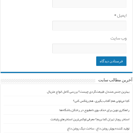
ایمیل
*
وب‌ سایت
آخرین مطالب سایت
بهترین جنس صندل طبیعت‌گردی چیست؟ بررسی کامل انواع متریال
کجا می‌تونی هم آفتاب بگیری، هم ریلکس کنی؟
راهکاری نوین برای حذف بوی نامطبوع در رختکن باشگاه‌ها
استخر روباز تهران کجا بریم؟ معرفی لوکس‌ترین استخرهای پایتخت
تولید کننده بویلر روغن داغ ، ساخت دیگ روغن داغ