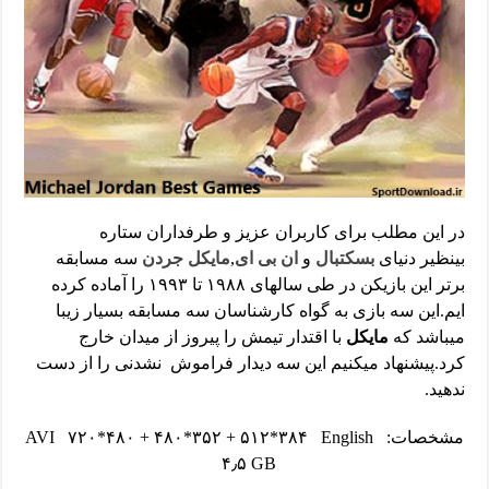
در این مطلب برای کاربران عزیز و طرفداران ستاره
بینظیر دنیای
بسکتبال
و
ان بی ای
,
مایکل جردن
سه مسابقه
برتر این بازیکن در طی سالهای ۱۹۸۸ تا ۱۹۹۳ را آماده کرده
ایم.این سه بازی به گواه کارشناسان سه مسابقه بسیار زیبا
میباشد که
مایکل
با اقتدار تیمش را پیروز از میدان خارج
کرد.پیشنهاد میکنیم این سه دیدار فراموش نشدنی را از دست
ندهید.
مشخصات: AVI ۷۲۰*۴۸۰ + ۴۸۰*۳۵۲ + ۵۱۲*۳۸۴ English
۴٫۵ GB