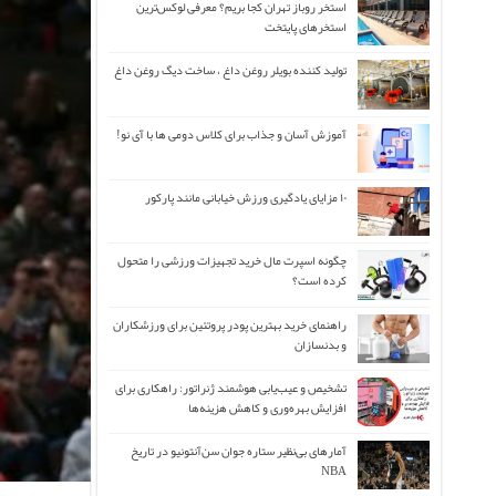
استخر روباز تهران کجا بریم؟ معرفی لوکس‌ترین
استخرهای پایتخت
تولید کننده بویلر روغن داغ ، ساخت دیگ روغن داغ
آموزش آسان و جذاب برای کلاس دومی ها با آی نو!
۱۰ مزایای یادگیری ورزش خیابانی مانند پارکور
چگونه اسپرت مال خرید تجهیزات ورزشی را متحول
کرده است؟
راهنمای خرید بهترین پودر پروتئین برای ورزشکاران
و بدنسازان
تشخیص و عیب‌یابی هوشمند ژنراتور: راهکاری برای
افزایش بهره‌وری و کاهش هزینه‌ها
آمارهای بی‌نظیر ستاره جوان سن‌آنتونیو در تاریخ
NBA