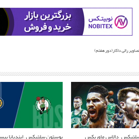
اویر رالی داکار(دور هفتم)
لتیکس – دالاس ماوریکس
بوستون سلتیکس – ایندیانا پیس