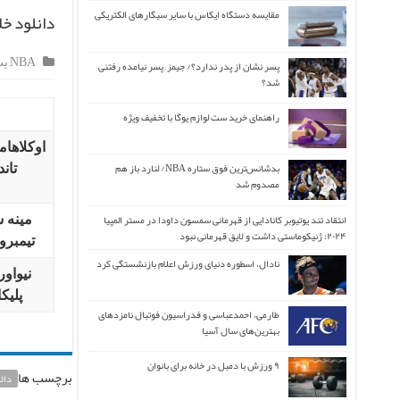
مقایسه دستگاه ایکاس با سایر سیگارهای الکتریکی
دانلود خلاصه 
NBA
,
بس
پسر نشان از پدر ندارد؟/ جیمز ِ پسر نیامده رفتنی
شد؟
راهنمای خرید ست لوازم یوگا با تخفیف ویژه
اوکلاهام
بدشانس‌ترین فوق ستاره NBA/ لنارد باز هم
تاند
مصدوم شد
انتقاد تند یوتیوبر کانادایی از قهرمانی سمسون داودا در مستر المپیا
مینه س
۲۰۲۴: ژنیکوماستی داشت و لایق قهرمانی نبود
تیمبرو
نادال، اسطوره دنیای ورزش اعلام بازنشستگی کرد
نیواور
پلیکا
طارمی، احمدعباسی و فدراسیون فوتبال نامزدهای
بهترین‌های سال آسیا
۹ ورزش با دمبل در خانه برای بانوان
برچسب ها
دال