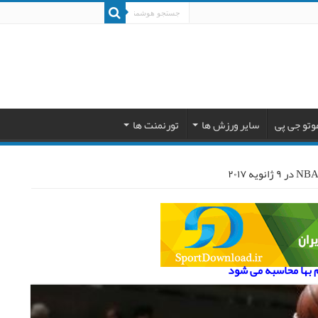
وتو جی پی
سایر ورزش ها
تورنمنت ها
م بها محاسبه می شود