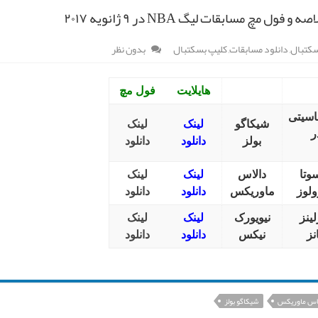
و فول مچ مسابقات لیگ NBA در ۹ ژانویه ۲۰۱۷
کتبال
,
دانلود مسابقات
,
کلیپ بسکتبال
بدون نظر
هایلایت
فول مچ
اسیتی
شیکاگو
لینک
لینک
ر
بولز
دانلود
دانلود
وتا
دالاس
لینک
لینک
ولوز
ماوریکس
دانلود
دانلود
لینز
نیویورک
لینک
لینک
نز
نیکس
دانلود
دانلود
اس ماوریکس
شیکاگو بولز