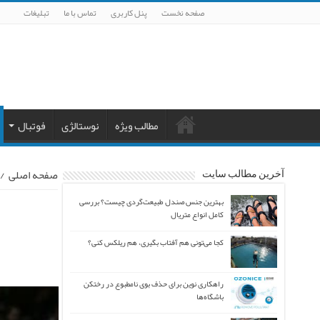
صفحه نخست
پنل کاربری
تماس با ما
تبلیغات
مطالب ویژه
نوستالژی
فوتبال
صفحه اصلی
/
آخرین مطالب سایت
بهترین جنس صندل طبیعت‌گردی چیست؟ بررسی
کامل انواع متریال
کجا می‌تونی هم آفتاب بگیری، هم ریلکس کنی؟
راهکاری نوین برای حذف بوی نامطبوع در رختکن
باشگاه‌ها