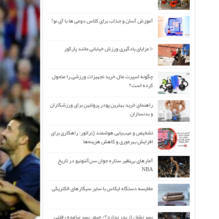
آموزش آسان و جذاب برای کلاس دومی ها با آی نو!
۱۰ مزایای یادگیری ورزش خیابانی مانند پارکور
چگونه اسپرت مال خرید تجهیزات ورزشی را متحول
کرده است؟
راهنمای خرید بهترین پودر پروتئین برای ورزشکاران
و بدنسازان
تشخیص و عیب‌یابی هوشمند ژنراتور: راهکاری برای
افزایش بهره‌وری و کاهش هزینه‌ها
آمارهای بی‌نظیر ستاره جوان سن‌آنتونیو در تاریخ
NBA
مقایسه دستگاه ایکاس با سایر سیگارهای الکتریکی
پسر نشان از پدر ندارد؟/ جیمز ِ پسر نیامده رفتنی