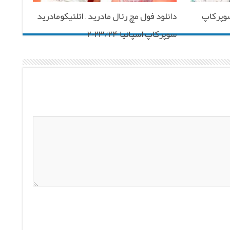
ل کلاسیکو ۲۵۶(۲۸۹) سوپرکاپ
دانلود فول مچ رئال مادرید – اتلتیکومادرید
سوپرکاپ اسپانیا ۲۰۲۳/۲۴