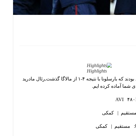
Highlights
در آخرین هفته مسابقات لالیگا دو تیم بارسلونا و رئال مادرید میزبان حریفان خود بودند که بارسلونا با نتیجه ۴-۱ از مالاگا گذشت,رئال مادرید
ستقیم
|
کمکی
ا:
مستقیم
|
کمکی