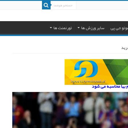
وتو جی پی
سایر ورزش ها
تورنمنت ها
رید
م بها محاسبه می شود