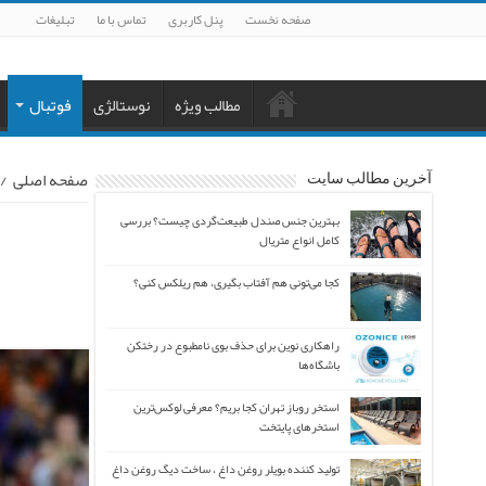
صفحه نخست
پنل کاربری
تماس با ما
تبلیغات
مطالب ویژه
نوستالژی
فوتبال
صفحه اصلی
/
آخرین مطالب سایت
بهترین جنس صندل طبیعت‌گردی چیست؟ بررسی
کامل انواع متریال
کجا می‌تونی هم آفتاب بگیری، هم ریلکس کنی؟
راهکاری نوین برای حذف بوی نامطبوع در رختکن
باشگاه‌ها
استخر روباز تهران کجا بریم؟ معرفی لوکس‌ترین
استخرهای پایتخت
تولید کننده بویلر روغن داغ ، ساخت دیگ روغن داغ