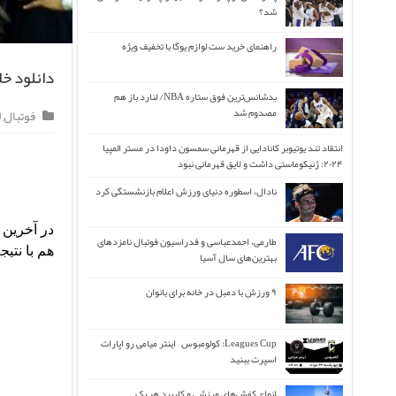
شد؟
راهنمای خرید ست لوازم یوگا با تخفیف ویژه
دانلود خ
بدشانس‌ترین فوق ستاره NBA/ لنارد باز هم
مصدوم شد
فوتبال
,
ل
انتقاد تند یوتیوبر کانادایی از قهرمانی سمسون داودا در مستر المپیا
۲۰۲۴: ژنیکوماستی داشت و لایق قهرمانی نبود
نادال، اسطوره دنیای ورزش اعلام بازنشستگی کرد
طارمی، احمدعباسی و فدراسیون فوتبال نامزدهای
هم با نتیجه ۴-۲ از سد اوساسونا گذشت.در ادامه خلاصه مسابقه این دو تیم را برای شما 
بهترین‌های سال آسیا
۹ ورزش با دمبل در خانه برای بانوان
Leagues Cup: کولومبوس – اینتر میامی رو اپارات
اسپرت ببنید
انواع کفش‌های ورزشی و کاربرد هر یک