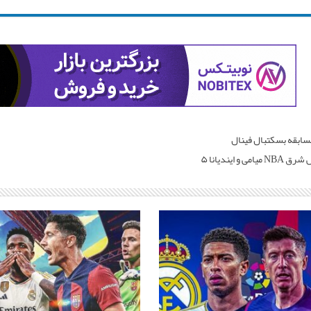
سابقه بسکتبال فینال
امی و ایندیانا ۵