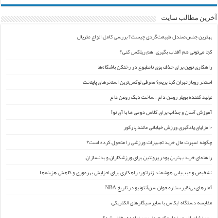
آخرین مطالب سایت
بهترین جنس صندل طبیعت‌گردی چیست؟ بررسی کامل انواع متریال
کجا می‌تونی هم آفتاب بگیری، هم ریلکس کنی؟
راهکاری نوین برای حذف بوی نامطبوع در رختکن باشگاه‌ها
استخر روباز تهران کجا بریم؟ معرفی لوکس‌ترین استخرهای پایتخت
تولید کننده بویلر روغن داغ ، ساخت دیگ روغن داغ
آموزش آسان و جذاب برای کلاس دومی ها با آی نو!
۱۰ مزایای یادگیری ورزش خیابانی مانند پارکور
چگونه اسپرت مال خرید تجهیزات ورزشی را متحول کرده است؟
راهنمای خرید بهترین پودر پروتئین برای ورزشکاران و بدنسازان
تشخیص و عیب‌یابی هوشمند ژنراتور: راهکاری برای افزایش بهره‌وری و کاهش هزینه‌ها
آمارهای بی‌نظیر ستاره جوان سن‌آنتونیو در تاریخ NBA
مقایسه دستگاه ایکاس با سایر سیگارهای الکتریکی
پسر نشان از پدر ندارد؟/ جیمز ِ پسر نیامده رفتنی شد؟