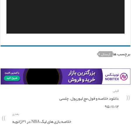
برچسب ها
آرسنال
قبلی
دانلود خلاصه و فول مچ لیورپول – چلسی
۹۵/۱۱/۱۲
بعدی
خلاصه بازی های لیگ NBA در ۳۱ ژانویه