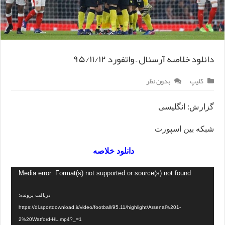
دانلود خلاصه آرسنال – واتفورد ۹۵/۱۱/۱۲
کلیپ
بدون نظر
گزارش: انگلیسی
شبکه بین اسپورت
دانلود خلاصه
Media error: Format(s) not supported or source(s) not found
دریافت پرونده:
https://dl.sportdownload.ir/video/football/95.11/highlight/Arsenal%201-
2%20Watford-HL.mp4?_=1