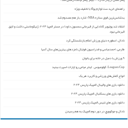
راهنمای خرید ست لوازم یوگا با تخفیف ویژه
بدشانس‌ترین فوق ستاره NBA/ لنارد باز هم مصدوم شد
انتقاد تند یوتیوبر کانادایی از قهرمانی سمسون داودا در مستر المپیا ۲۰۲۴: ژنیکوماستی داشت و لایق
قهرمانی نبود
نادال، اسطوره دنیای ورزش اعلام بازنشستگی کرد
طارمی، احمدعباسی و فدراسیون فوتبال نامزدهای بهترین‌های سال آسیا
۹ ورزش با دمبل در خانه برای بانوان
Leagues Cup: کولومبوس – اینتر میامی رو اپارات اسپرت ببنید
انواع کفش‌های ورزشی و کاربرد هر یک
دانلود بازی های والیبال المپیک پاریس ۲۰۲۴
دانلود بازی های بسکتبال المپیک پاریس ۲۰۲۴
دانلود بازی های تنیس المپیک پاریس ۲۰۲۴
نادال و جوکوویچ در دور دوم المپیک به هم رسیدن