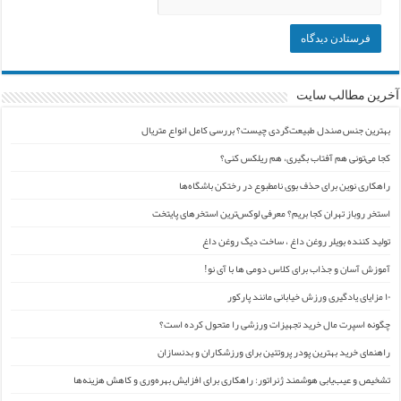
آخرین مطالب سایت
بهترین جنس صندل طبیعت‌گردی چیست؟ بررسی کامل انواع متریال
کجا می‌تونی هم آفتاب بگیری، هم ریلکس کنی؟
راهکاری نوین برای حذف بوی نامطبوع در رختکن باشگاه‌ها
استخر روباز تهران کجا بریم؟ معرفی لوکس‌ترین استخرهای پایتخت
تولید کننده بویلر روغن داغ ، ساخت دیگ روغن داغ
آموزش آسان و جذاب برای کلاس دومی ها با آی نو!
۱۰ مزایای یادگیری ورزش خیابانی مانند پارکور
چگونه اسپرت مال خرید تجهیزات ورزشی را متحول کرده است؟
راهنمای خرید بهترین پودر پروتئین برای ورزشکاران و بدنسازان
تشخیص و عیب‌یابی هوشمند ژنراتور: راهکاری برای افزایش بهره‌وری و کاهش هزینه‌ها