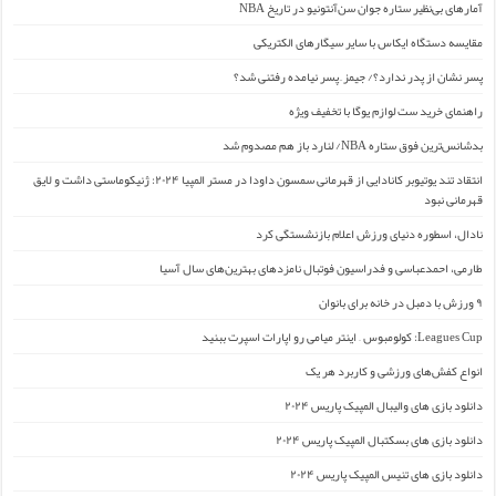
آمارهای بی‌نظیر ستاره جوان سن‌آنتونیو در تاریخ NBA
مقایسه دستگاه ایکاس با سایر سیگارهای الکتریکی
پسر نشان از پدر ندارد؟/ جیمز ِ پسر نیامده رفتنی شد؟
راهنمای خرید ست لوازم یوگا با تخفیف ویژه
بدشانس‌ترین فوق ستاره NBA/ لنارد باز هم مصدوم شد
انتقاد تند یوتیوبر کانادایی از قهرمانی سمسون داودا در مستر المپیا ۲۰۲۴: ژنیکوماستی داشت و لایق
قهرمانی نبود
نادال، اسطوره دنیای ورزش اعلام بازنشستگی کرد
طارمی، احمدعباسی و فدراسیون فوتبال نامزدهای بهترین‌های سال آسیا
۹ ورزش با دمبل در خانه برای بانوان
Leagues Cup: کولومبوس – اینتر میامی رو اپارات اسپرت ببنید
انواع کفش‌های ورزشی و کاربرد هر یک
دانلود بازی های والیبال المپیک پاریس ۲۰۲۴
دانلود بازی های بسکتبال المپیک پاریس ۲۰۲۴
دانلود بازی های تنیس المپیک پاریس ۲۰۲۴