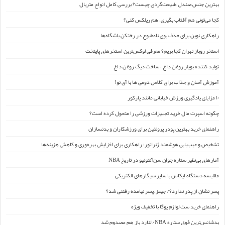
بهترین جنس صندل طبیعت‌گردی چیست؟ بررسی کامل انواع متریال
کجا می‌تونی هم آفتاب بگیری، هم ریلکس کنی؟
راهکاری نوین برای حذف بوی نامطبوع در رختکن باشگاه‌ها
استخر روباز تهران کجا بریم؟ معرفی لوکس‌ترین استخرهای پایتخت
تولید کننده بویلر روغن داغ ، ساخت دیگ روغن داغ
آموزش آسان و جذاب برای کلاس دومی ها با آی نو!
۱۰ مزایای یادگیری ورزش خیابانی مانند پارکور
چگونه اسپرت مال خرید تجهیزات ورزشی را متحول کرده است؟
راهنمای خرید بهترین پودر پروتئین برای ورزشکاران و بدنسازان
تشخیص و عیب‌یابی هوشمند ژنراتور: راهکاری برای افزایش بهره‌وری و کاهش هزینه‌ها
آمارهای بی‌نظیر ستاره جوان سن‌آنتونیو در تاریخ NBA
مقایسه دستگاه ایکاس با سایر سیگارهای الکتریکی
پسر نشان از پدر ندارد؟/ جیمز ِ پسر نیامده رفتنی شد؟
راهنمای خرید ست لوازم یوگا با تخفیف ویژه
بدشانس‌ترین فوق ستاره NBA/ لنارد باز هم مصدوم شد