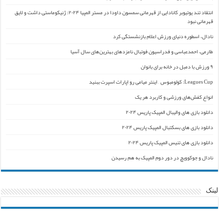
انتقاد تند یوتیوبر کانادایی از قهرمانی سمسون داودا در مستر المپیا ۲۰۲۴: ژنیکوماستی داشت و لایق
قهرمانی نبود
نادال، اسطوره دنیای ورزش اعلام بازنشستگی کرد
طارمی، احمدعباسی و فدراسیون فوتبال نامزدهای بهترین‌های سال آسیا
۹ ورزش با دمبل در خانه برای بانوان
Leagues Cup: کولومبوس – اینتر میامی رو اپارات اسپرت ببنید
انواع کفش‌های ورزشی و کاربرد هر یک
دانلود بازی های والیبال المپیک پاریس ۲۰۲۴
دانلود بازی های بسکتبال المپیک پاریس ۲۰۲۴
دانلود بازی های تنیس المپیک پاریس ۲۰۲۴
نادال و جوکوویچ در دور دوم المپیک به هم رسیدن
لینک