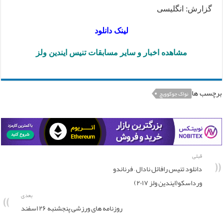
گزارش: انگلیسی
لینک دانلود
مشاهده اخبار و سایر مسابقات تنیس ایندین ولز
برچسب ها
نواک جوکوویچ
قبلی
دانلود تنیس رافائل نادال – فرناندو
ورداسکو(ایندین ولز ۲۰۱۷)
بعدی
روزنامه های ورزشی پنجشنبه ۲۶ اسفند