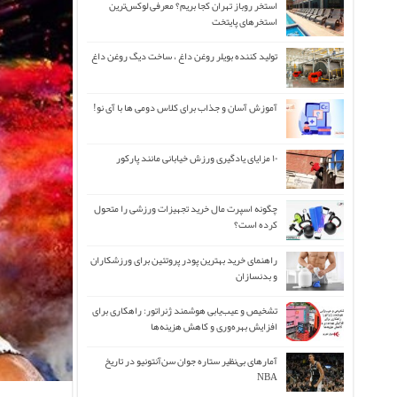
استخر روباز تهران کجا بریم؟ معرفی لوکس‌ترین
استخرهای پایتخت
تولید کننده بویلر روغن داغ ، ساخت دیگ روغن داغ
آموزش آسان و جذاب برای کلاس دومی ها با آی نو!
۱۰ مزایای یادگیری ورزش خیابانی مانند پارکور
چگونه اسپرت مال خرید تجهیزات ورزشی را متحول
کرده است؟
راهنمای خرید بهترین پودر پروتئین برای ورزشکاران
و بدنسازان
تشخیص و عیب‌یابی هوشمند ژنراتور: راهکاری برای
افزایش بهره‌وری و کاهش هزینه‌ها
آمارهای بی‌نظیر ستاره جوان سن‌آنتونیو در تاریخ
NBA