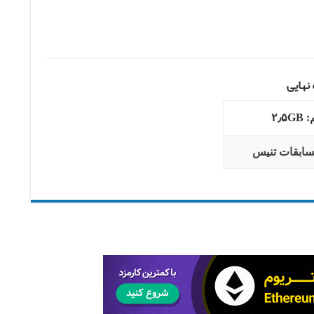
نهایی
۲٫۵
سابقات تنیس