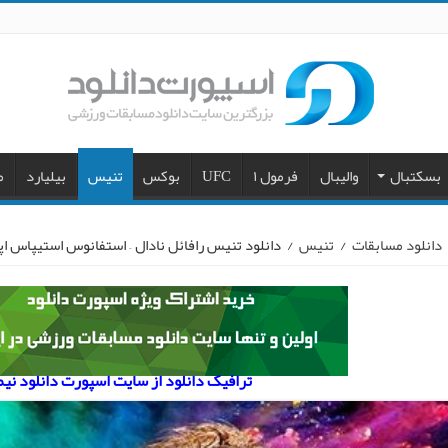
بسکتبال
والیبال
فرمول ۱
UFC
بوکس
تنیس
بیلیارد
م
دانلود مسابقات
/
تنیس
/
دانلود تنیس رافائل نادال – استفانوس استیپاس اپن است
ترافیک دانلود از سایت اسپورت دانلود نی