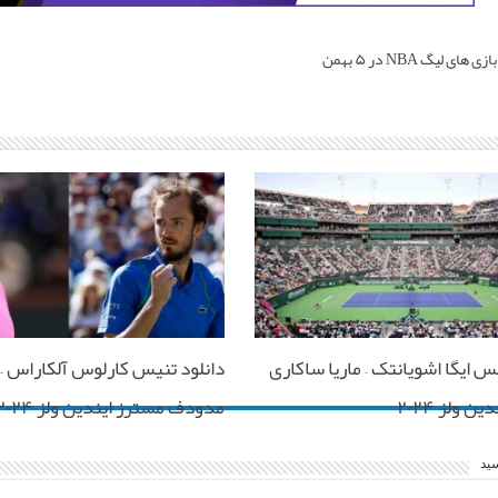
هایلایت بازی های لیگ NBA در ۵ بهمن
س ایگا اشویانتک – ماریا ساکاری
دانلود تنیس کارلوس آلکاراس –
ن ولز ۲۰۲۴
مدودف مسترز ایندین ولز ۲۰۲۴
سید