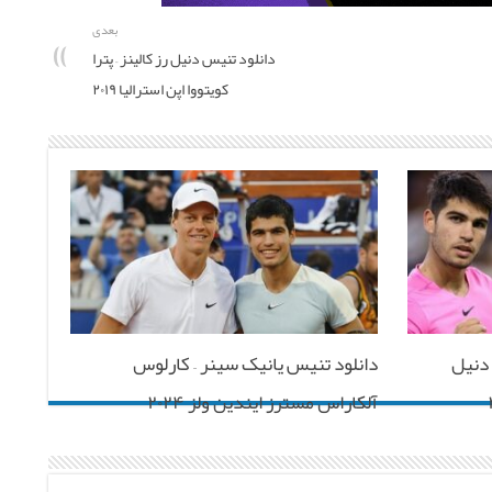
بعدی
دانلود تنیس دنیل رز کالینز – پترا
کویتووا اپن استرالیا ۲۰۱۹
 دنیل
دانلود تنیس یانیک سینر – کارلوس
آلکاراس مسترز ایندین ولز ۲۰۲۴