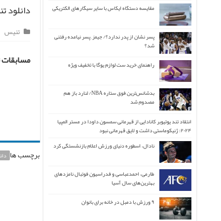
دانلود تن
مقایسه دستگاه ایکاس با سایر سیگارهای الکتریکی
تنیس
پسر نشان از پدر ندارد؟/ جیمز ِ پسر نیامده رفتنی
شد؟
مسابقات تنیس اپ
راهنمای خرید ست لوازم یوگا با تخفیف ویژه
بدشانس‌ترین فوق ستاره NBA/ لنارد باز هم
مصدوم شد
انتقاد تند یوتیوبر کانادایی از قهرمانی سمسون داودا در مستر المپیا
۲۰۲۴: ژنیکوماستی داشت و لایق قهرمانی نبود
نادال، اسطوره دنیای ورزش اعلام بازنشستگی کرد
برچسب ها
دان
طارمی، احمدعباسی و فدراسیون فوتبال نامزدهای
بهترین‌های سال آسیا
۹ ورزش با دمبل در خانه برای بانوان