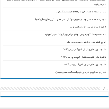
قهرمانی نبود
نادال، اسطوره دنیای ورزش اعلام بازنشستگی کرد
طارمی، احمدعباسی و فدراسیون فوتبال نامزدهای بهترین‌های سال آسیا
۹ ورزش با دمبل در خانه برای بانوان
Leagues Cup: کولومبوس – اینتر میامی رو اپارات اسپرت ببنید
انواع کفش‌های ورزشی و کاربرد هر یک
دانلود بازی های والیبال المپیک پاریس ۲۰۲۴
دانلود بازی های بسکتبال المپیک پاریس ۲۰۲۴
دانلود بازی های تنیس المپیک پاریس ۲۰۲۴
نادال و جوکوویچ در دور دوم المپیک به هم رسیدن
لینک