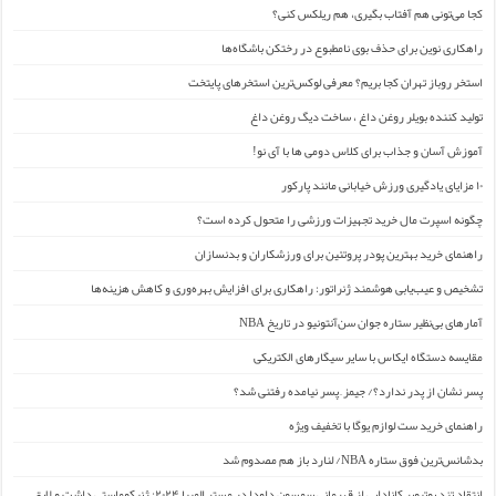
کجا می‌تونی هم آفتاب بگیری، هم ریلکس کنی؟
راهکاری نوین برای حذف بوی نامطبوع در رختکن باشگاه‌ها
استخر روباز تهران کجا بریم؟ معرفی لوکس‌ترین استخرهای پایتخت
تولید کننده بویلر روغن داغ ، ساخت دیگ روغن داغ
آموزش آسان و جذاب برای کلاس دومی ها با آی نو!
۱۰ مزایای یادگیری ورزش خیابانی مانند پارکور
چگونه اسپرت مال خرید تجهیزات ورزشی را متحول کرده است؟
راهنمای خرید بهترین پودر پروتئین برای ورزشکاران و بدنسازان
تشخیص و عیب‌یابی هوشمند ژنراتور: راهکاری برای افزایش بهره‌وری و کاهش هزینه‌ها
آمارهای بی‌نظیر ستاره جوان سن‌آنتونیو در تاریخ NBA
مقایسه دستگاه ایکاس با سایر سیگارهای الکتریکی
پسر نشان از پدر ندارد؟/ جیمز ِ پسر نیامده رفتنی شد؟
راهنمای خرید ست لوازم یوگا با تخفیف ویژه
بدشانس‌ترین فوق ستاره NBA/ لنارد باز هم مصدوم شد
انتقاد تند یوتیوبر کانادایی از قهرمانی سمسون داودا در مستر المپیا ۲۰۲۴: ژنیکوماستی داشت و لایق